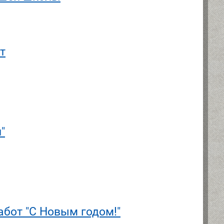
т
"
абот "С Новым годом!"