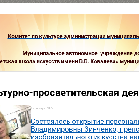
Комитет по культуре администрации муниципальн
Муниципальное автономное учреждение до
етская школа искусств имени В.В. Ковалева»
муници
ьтурно-просветительская де
17 января 2022 г.
Состоялось открытие персона
Владимировны Зинченко, препо
изобразительного искусства н