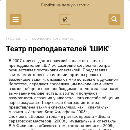
Перейти на полную версию
Главная
Творческие коллективы
→
Театр преподавателей "ШИК"
В 2007 году создан творческий коллектив – театр
преподавателей «ШИК». Ежегодно коллектив театра
осуществляет постановки спектаклей. Представляя
зрителям интересные истории, артисты решают
важнейшие задачи: открывают мир во всем его духовном
богатстве, передают последующим поколениям нечто
важное, общественно необходимое, от чего зависит само
выживание человечества, а зрители получают
возможность освоения универсального способа общения
через искусство. Творческая биография театра
представлена такими спектаклями, как: спектакль-
мюзикл «Истории Кота Филофея» 2008г.,
спектакль «Времена года» в рамках проекта «Школа
саратовских мастеров» 2009г., музыкальный спектакль
В.А.Филиппова «Сказка о том, как царя женили» 2009г,