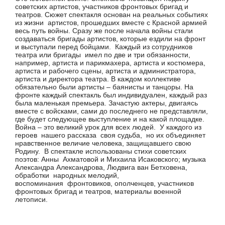
советских артистов, участников фронтовых бригад и
театров. Сюжет спектакля основан на реальных событиях
из жизни артистов, прошедших вместе с Красной армией
весь путь войны. Сразу же после начала войны стали
создаваться бригады артистов, которые ездили на фронт
и выступали перед бойцами. Каждый из сотрудников
театра или бригады имел по две и три обязанности,
например, артиста и парикмахера, артиста и костюмера,
артиста и рабочего сцены, артиста и администратора,
артиста и директора театра. В каждом коллективе
обязательно были артисты – баянисты и танцоры. На
фронте каждый спектакль был индивидуален, каждый раз
была маленькая премьера. Зачастую актеры, двигаясь
вместе с войсками, сами до последнего не представляли,
где будет следующее выступление и на какой площадке.
Война – это великий урок для всех людей. У каждого из
героев нашего рассказа своя судьба, но их объединяет
нравственное величие человека, защищавшего свою
Родину. В спектакле использованы стихи советских
поэтов: Анны Ахматовой и Михаила Исаковского; музыка
Александра Александрова, Людвига ван Бетховена,
обработки народных мелодий,
воспоминания фронтовиков, ополченцев, участников
фронтовых бригад и театров, материалы военной
летописи.