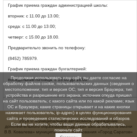
График приема граждан администрацией школы:
вторник: с 11.00 до 13.00;
среда: с 11.00 до 13.00;
четверг: с 15.00 до 18.00.
Предварительго звонить по телефону:
(8452) 785979.
График приема граждан бухгалтерией:
Продолжая использовать наш сайт, вы даете согласие на
понедельник-пятница: с 15.00 до 18.00.
обработку файлов cookie, пользовательских данных (сведения о
местоположении; тип и версия ОС; тип и версия Браузера; тип
устройства и разрешение его экрана; источник откуда пришел
на сайт пользователь; с какого сайта или по какой рекламе; язык
ОС и Браузера; какие страницы открывает и на какие кнопки
нажимает пользователь; ip-адрес) в целях функционирования
сайта и проведения статистических исследований и обзоров.
2018 © Муниципальное автономное учреждение
Если вы не хотите, чтобы ваши данные обрабатывались,
дополнительного образования «Детская школа искусств имени
покиньте сайт.
В.В. Ковалева» муниципального образования «Город Саратов»