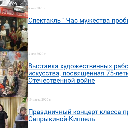
6 мая 2020 г.
Спектакль " Час мужества проби
5 мая 2020 г.
Выставка художественных рабо
искусства, посвященная 75-ле
Отечественной войне
10 марта 2020 г.
Праздничный концерт класса п
Сапрыкиной-Киппель