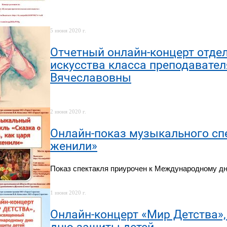
5 июня 2020 г.
Отчетный онлайн-концерт отде
искусства класса преподавате
Вячеславовны
2 июня 2020 г.
Онлайн-показ музыкального спе
женили»
Показ спектакля приурочен к Международному д
1 июня 2020 г.
Онлайн-концерт «Мир Детства