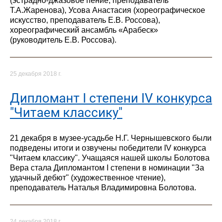
(эстрадно-джазовое пение, преподаватель
Т.А.Жаренова), Усова Анастасия (хореографическое
искусство, преподаватель Е.В. Россова),
хореографический ансамбль «Арабеск»
(руководитель Е.В. Россова).
25 декабря 2018 г.
Дипломант I степени IV конкурса
"Читаем классику"
21 декабря в музее-усадьбе Н.Г. Чернышевского были
подведены итоги и озвучены победители IV конкурса
"Читаем классику". Учащаяся нашей школы Болотова
Вера стала Дипломантом I степени в номинации "За
удачный дебют" (художественное чтение),
преподаватель Наталья Владимировна Болотова.
24 декабря 2018 г.