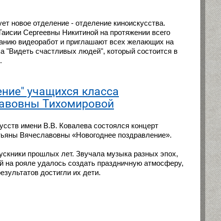
ет новое отделение - отделение киноискусства.
Таисии Сергеевны Никитиной на протяжении всего
данию видеоработ и приглашают всех желающих на
а "Видеть счастливых людей", который состоится в
.
ение" учащихся класса
лавовны Тихомировой
усств имени В.В. Ковалева состоялся концерт
тьяны Вячеславовны «Новогоднее поздравление».
скники прошлых лет. Звучала музыка разных эпох,
ой на рояле удалось создать праздничную атмосферу,
езультатов достигли их дети.