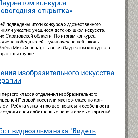
Лауреатом конкурса
Новогодняя открытка»
ей подведены итоги конкурса художественного
риняли участие учащиеся детских школ искусств,
х Саратовской области. По итогам конкурса
В числе победителей – учащаяся нашей школы
Алёна Михайловна), ставшая Лауреатом конкурса в
зрастной группе.
ения изобразительного искусства
ерапии
 первого класса отделения изобразительного
ьевной Пеговой посетили мастер-класс по арт-
рилом. Ребята узнали про все нюансы и особенности
 и создали свои собственные неповторимые картины!
бот видеоальманаха "Видеть