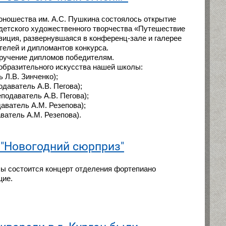
юношества им. А.С. Пушкина состоялось открытие
 детского художественного творчества «Путешествие
зиция, развернувшаяся в конференц-зале и галерее
ителей и дипломантов конкурса.
вручение дипломов победителям.
образительного искусства нашей школы:
 Л.В. Зинченко);
одаватель А.В. Пегова);
подаватель А.В. Пегова);
аватель А.М. Резепова);
ватель А.М. Резепова).
 "Новогодний сюрприз"
лы состоится концерт отделения фортепиано
щие.