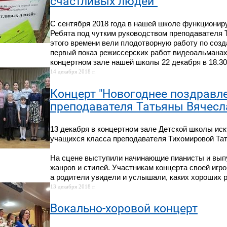
счастливых людей"
С сентября 2018 года в нашей школе функциониру
Ребята под чутким руководством преподавателя 
этого времени вели плодотворную работу по соз
первый показ режиссерских работ видеоальманах
концертном зале нашей школы 22 декабря в 18.30
14 декабря 2018 г.
Концерт "Новогоднее поздравл
преподавателя Татьяны Вячес
13 декабря в концертном зале Детской школы иск
учащихся класса преподавателя Тихомировой Та
На сцене выступили начинающие пианисты и выпу
жанров и стилей. Участникам концерта своей игр
а родители увидели и услышали, каких хороших р
13 декабря 2018 г.
Вокально-хоровой концерт