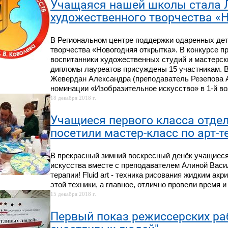
Учащаяся нашей школы стала 
художественного творчества «
В Региональном центре поддержки одаренных дет
творчества «Новогодняя открытка». В конкурсе п
воспитанники художественных студий и мастерски
дипломы лауреатов присуждены 15 участникам. 
Жевердан Александра (преподаватель Резепова 
номинации «Изобразительное искусство» в 1-й во
18 декабря 2018 г.
Учащиеся первого класса отдел
посетили мастер-класс по арт-т
В прекрасный зимний воскресный денёк учащиеся
искусства вместе с преподавателем Алиной Васил
терапии! Fluid art - техника рисования жидким ак
этой техники, а главное, отлично провели время
15 декабря 2018 г.
Первый показ режиссерских ра