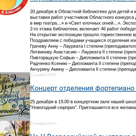
20 декабря в Областной библиотеке для детей и 
выставки работ участников Областного конкурса
в мир театра…» и «Свет елочных огней…». Экспо
2-го этажа библиотеки, включает 46 работ побед
На открытии экспозиции прошло торжественное 
Поздравляем с победами учащихся отделения из
Грачеву Анну – Лауреата I степени (преподаватель
Литвинову Анастасию – Лауреата II степени (преп
Пивторацкую Софью – Дипломанта II степени (пре
Радченко Ксению – Дипломанта II степени (препод
Акчурину Амину – Дипломанта II степени (препода
22 декабря 2018 г.
Концерт отделения фортепиано
25 декабря в 19.00 в концертном зале нашей шко
"Новогодний сюрприз". Приглашаются все желаю
20 декабря 2018 г.