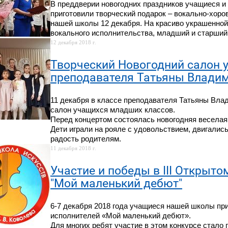
В преддверии новогодних праздников учащиеся и
приготовили творческий подарок – вокально-хоро
нашей школы 12 декабря. На красиво украшенно
вокального исполнительства, младший и старший
12 декабря 2018 г.
Творческий Новогодний салон 
преподавателя Татьяны Влади
11 декабря в классе преподавателя Татьяны Вл
салон учащихся младших классов.
Перед концертом состоялась новогодняя веселая
Дети играли на рояле с удовольствием, двигались
радость родителям.
11 декабря 2018 г.
Участие и победы в III Открыт
"Мой маленький дебют"
6-7 декабря 2018 года учащиеся нашей школы при
исполнителей «Мой маленький дебют».
Для многих ребят участие в этом конкурсе стал