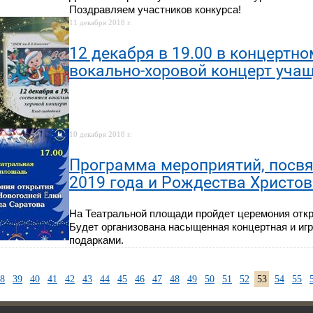
Поздравляем участников конкурса!
11 декабря 2018 г.
12 декабря в 19.00 в концертн
вокально-хоровой концерт уча
10 декабря 2018 г.
Программа мероприятий, посв
2019 года и Рождества Христов
На Театральной площади пройдет церемония откр
Будет организована насыщенная концертная и игр
подарками.
8
39
40
41
42
43
44
45
46
47
48
49
50
51
52
53
54
55