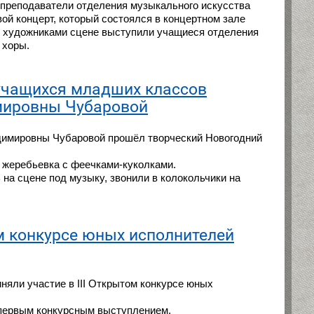
 преподаватели отделения музыкального искусства
вой концерт, который состоялся в концертном зале
й художниками сцене выступили учащиеся отделения
 хоры.
учащихся младших классов
мировны Чубаровой
адимировны Чубаровой прошёл творческий Новогодний
 жеребьевка с феечками-куколками.
 на сцене под музыку, звонили в колокольчики на
ом конкурсе юных исполнителей
няли участие в III Открытом конкурсе юных
о первым конкурсным выступлением.