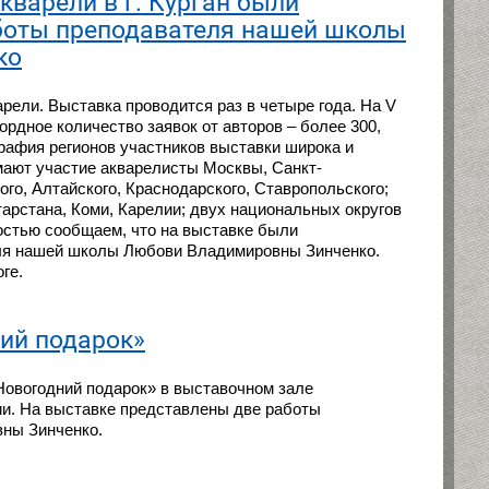
кварели в г. Курган были
боты преподавателя нашей школы
ко
рели. Выставка проводится раз в четыре года. На V
рдное количество заявок от авторов – более 300,
графия регионов участников выставки широка и
мают участие акварелисты Москвы, Санкт-
ого, Алтайского, Краснодарского, Ставропольского;
тарстана, Коми, Карелии; двух национальных округов
остью сообщаем, что на выставке были
ля нашей школы Любови Владимировны Зинченко.
ге.
ий подарок»
Новогодний подарок» в выставочном зале
и. На выставке представлены две работы
ны Зинченко.