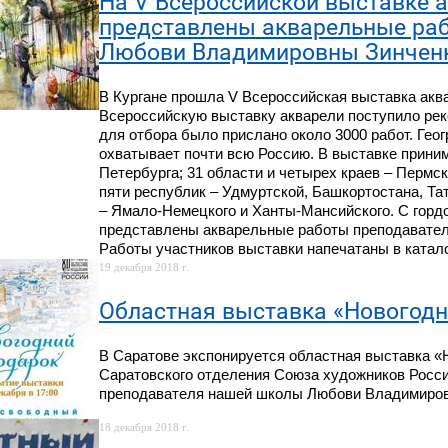
На V Всероссийской выставке а
представлены акварельные ра
Любови Владимировны Зинчен
В Кургане прошла V Всероссийская выставка аква
Всероссийскую выставку акварели поступило реко
для отбора было прислано около 3000 работ. Гео
охватывает почти всю Россию. В выставке прини
Петербурга; 31 области и четырех краев – Пермск
пяти республик – Удмуртской, Башкортостана, Та
– Ямало-Немецкого и Ханты-Мансийского. С горд
представлены акварельные работы преподавате
Работы участников выставки напечатаны в катало
19 декабря 2018 г.
Областная выставка «Новогодн
В Саратове экспонируется областная выставка «
Саратовского отделения Союза художников Росси
преподавателя нашей школы Любови Владимиров
18 декабря 2018 г.