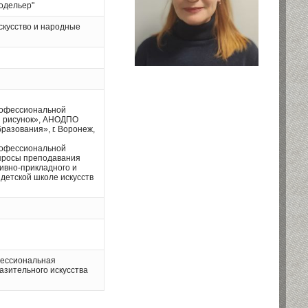
одельер"
скусство и народные
рофессиональной
й рисунок», АНОДПО
разования», г. Воронеж,
рофессиональной
просы преподавания
ивно-прикладного и
 детской школе искусств
ессиональная
азительного искусства