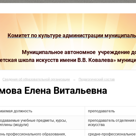
Комитет по культуре администрации муниципальн
Муниципальное автономное учреждение до
етская школа искусств имени В.В. Ковалева»
муници
Сведения об образовательной организации
→
Педагогический состав
мова Елена Витальевна
маемая должность
преподаватель
одаваемые учебные предметы, курсы,
преподаватель отделения 
иплины (модули)
искусства
ень профессионального образования,
средне-профессиональное