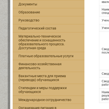
квал
Документы
Наим
Образование
спец
Руководство
Учен
Учен
Педагогический состав
Материально-техническое
обеспечение и оснащенность
образовательного процесса.
Доступная среда
Свед
посл
Платные образовательные услуги
Финансово-хозяйственная
деятельность
Свед
Вакантные места для приема
(перевода) обучающихся
Свед
рабо
Стипендии и меры поддержки
обучающихся
Наим
реал
рабо
Международное сотрудничество
Организация питания в