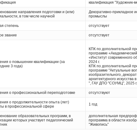
ификация
квалификация "Художник-м
енование направления подготовки и (или)
Декоративно-прикладное и
иальности, в том числе научной
промыслы
ая степень
отсутствует
ое звание
отсутствует
КПК по дополнительной п
программе «Академически
«Институт современного об
ения о повышении квалификации (за
2024 г.
едние 3 года)
КПК по дополнительной п
программе "Актуальные во
изобразительного, декорат
архитектурного искусства в
", ГАУ ДПО "СОУМЦ", 2025 г.
ения о профессиональной переподготовке
отсутствуют
ения о продолжительности опыта (лет)
1 год
ты в профессиональной сфере
енование образовательных программ, в
дополнительная предпроф
изации которых участвует педагогический
программа в области изобр
тник
"Живопись"