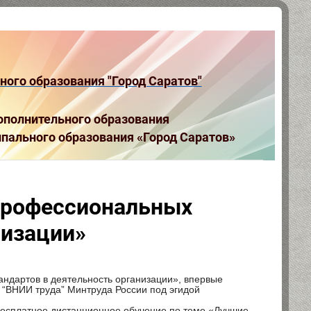
ого образования "Город Саратов"
полнительного образования
пального образования «Город Саратов»
 профессиональных
низации»
ндартов в деятельность организации», впервые
 “ВНИИ труда” Минтруда России под эгидой
 бесплатное дистанционное обучение по теме «Лучшие