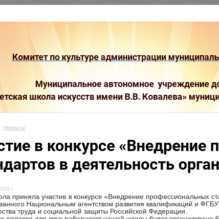
Комитет по культуре администрации муниципальн
Муниципальное автономное учреждение до
етская школа искусств имени В.В. Ковалева»
муници
Новости
стие в конкурсе «Внедрение
ндартов в деятельность орга
018 г.
ла приняла участие в конкурсе «Внедрение профессиональных ста
ванного Национальным агентством развития квалификаций и ФГБУ
ства труда и социальной защиты Российской Федерации.
ве подарка для двух работников нашей школы будет организовано