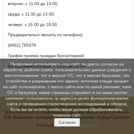
вторник: с 11.00 до 13.00;
среда: с 11.00 до 13.00;
четверг: с 15.00 до 18.00.
Предварительго звонить по телефону:
(8452) 785979.
График приема граждан бухгалтерией:
Продолжая использовать наш сайт, вы даете согласие на
понедельник-пятница: с 15.00 до 18.00.
обработку файлов cookie, пользовательских данных (сведения о
местоположении; тип и версия ОС; тип и версия Браузера; тип
устройства и разрешение его экрана; источник откуда пришел
на сайт пользователь; с какого сайта или по какой рекламе; язык
ОС и Браузера; какие страницы открывает и на какие кнопки
нажимает пользователь; ip-адрес) в целях функционирования
сайта и проведения статистических исследований и обзоров.
2018 © Муниципальное автономное учреждение
Если вы не хотите, чтобы ваши данные обрабатывались,
дополнительного образования «Детская школа искусств имени
покиньте сайт.
В.В. Ковалева» муниципального образования «Город Саратов»
Согласен
© Конструктор сайтов
Nubex.ru