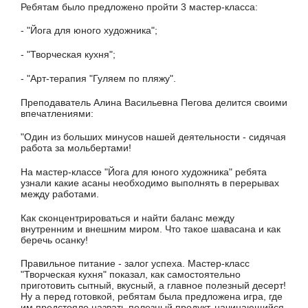
Ребятам было предложено пройти 3 мастер-класса:
- "Йога для юного художника";
- "Творческая кухня";
- "Арт-терапия "Гуляем по пляжу".
Преподаватель Алина Васильевна Пегова делится своими
впечатлениями:
"Один из больших минусов нашей деятельности - сидячая
работа за мольбертами!
На мастер-классе "Йога для юного художника" ребята
узнали какие асаны необходимо выполнять в перерывах
между работами.
Как сконцентрироваться и найти баланс между
внутренним и внешним миром. Что такое шавасана и как
беречь осанку!
Правильное питание - залог успеха. Мастер-класс
"Творческая кухня" показал, как самостоятельно
приготовить сытный, вкусный, а главное полезный десерт!
Ну а перед готовкой, ребятам была предложена игра, где
им предстояло назвать полезный продукт, начинающийся