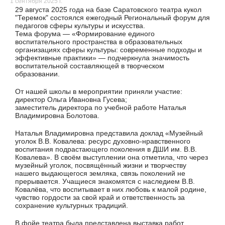
1 сентября 2025 г.
29 августа 2025 года на базе Саратовского театра кукол
"Теремок" состоялся ежегодный Региональный форум для
педагогов сферы культуры и искусства.
Тема форума — «Формирование единого
воспитательного пространства в образовательных
организациях сферы культуры: современные подходы и
эффективные практики» — подчеркнула значимость
воспитательной составляющей в творческом
образовании.
От нашей школы в мероприятии приняли участие:
директор Ольга Ивановна Гусева;
заместитель директора по учебной работе Наталья
Владимировна Болотова.
Наталья Владимировна представила доклад «Музейный
уголок В.В. Ковалева: ресурс духовно-нравственного
воспитания подрастающего поколения в ДШИ им. В.В.
Ковалева». В своём выступлении она отметила, что через
музейный уголок, посвящённый жизни и творчеству
нашего выдающегося земляка, связь поколений не
прерывается. Учащиеся знакомятся с наследием В.В.
Ковалёва, что воспитывает в них любовь к малой родине,
чувство гордости за свой край и ответственность за
сохранение культурных традиций.
В фойе театра была представлена выставка работ