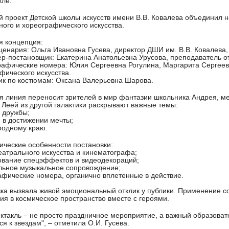
кле:
й проект Детской школы искусств имени В.В. Ковалева объединил 
ного и хореографического искусства.
я концепция:
сценария: Ольга Ивановна Гусева, директор ДШИ им. В.В. Ковалева
ер-постановщик: Екатерина Анатольевна Урусова, преподаватель от
рафические номера: Юлия Сергеевна Рогулина, Маргарита Сергее
фического искусства.
ик по костюмам: Оксана Валерьевна Шарова.
 линия переносит зрителей в мир фантазии школьника Андрея, ме
 Леей из другой галактики раскрывают важные темы:
 дружбы;
 в достижении мечты;
родному краю.
ические особенности постановки:
еатрального искусства и кинематографа;
вание спецэффектов и видеодекораций;
ьное музыкальное сопровождение;
фические номера, органично вплетенные в действие.
ка вызвала живой эмоциональный отклик у публики. Применение с
ия в космическое пространство вместе с героями.
ектакль – не просто праздничное мероприятие, а важный образова
ся к звездам", – отметила О.И. Гусева.