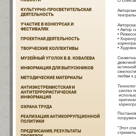
О спекта
КУЛЬТУРНО-ПРОСВЕТИТЕЛЬСКАЯ
Авторски
ДЕЯТЕЛЬНОСТЬ
театраль
УЧАСТИЕ В КОНКУРСАХ И
Авторска
ФЕСТИВАЛЯХ
• Автор 
• Режисс
ПРОЕКТНАЯ ДЕЯТЕЛЬНОСТЬ
• Хореог
хореогра
• Художн
ТВОРЧЕСКИЕ КОЛЛЕКТИВЫ
Сюжетная
МУЗЕЙНЫЙ УГОЛОК В.В. КОВАЛЕВА
девочкой
истинной
ИНФОРМАЦИЯ ДЛЯ ВЫПУСКНИКОВ
смелости
любви к 
МЕТОДИЧЕСКИЕ МАТЕРИАЛЫ
Технолог
АНТИЭКСТРЕМИСТСКАЯ И
синтез т
АНТИТЕРРОРИСТИЧЕСКАЯ
использо
ИНФОРМАЦИЯ
оригинал
хореогра
ОХРАНА ТРУДА
Постанов
РЕАЛИЗАЦИЯ АНТИКОРРУПЦИОННОЙ
погружен
ПОЛИТИКИ
"Этот сп
ПРЕДПИСАНИЯ, РЕЗУЛЬТАТЫ
стремить
ПРОВЕРОК