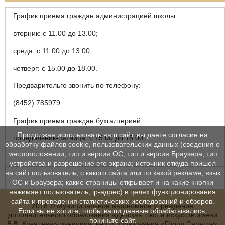
График приема граждан администрацией школы:
вторник: с 11.00 до 13.00;
среда: с 11.00 до 13.00;
четверг: с 15.00 до 18.00.
Предварительго звонить по телефону:
(8452) 785979.
График приема граждан бухгалтерией:
Продолжая использовать наш сайт, вы даете согласие на
понедельник-пятница: с 15.00 до 18.00.
обработку файлов cookie, пользовательских данных (сведения о
местоположении; тип и версия ОС; тип и версия Браузера; тип
устройства и разрешение его экрана; источник откуда пришел
на сайт пользователь; с какого сайта или по какой рекламе; язык
ОС и Браузера; какие страницы открывает и на какие кнопки
нажимает пользователь; ip-адрес) в целях функционирования
сайта и проведения статистических исследований и обзоров.
2018 © Муниципальное автономное учреждение
Если вы не хотите, чтобы ваши данные обрабатывались,
дополнительного образования «Детская школа искусств имени
покиньте сайт.
В.В. Ковалева» муниципального образования «Город Саратов»