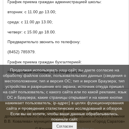
График приема граждан администрацией школы:
вторник: с 11.00 до 13.00;
среда: с 11.00 до 13.00;
четверг: с 15.00 до 18.00.
Предварительго звонить по телефону:
(8452) 785979.
График приема граждан бухгалтерией:
Продолжая использовать наш сайт, вы даете согласие на
понедельник-пятница: с 15.00 до 18.00.
обработку файлов cookie, пользовательских данных (сведения о
местоположении; тип и версия ОС; тип и версия Браузера; тип
устройства и разрешение его экрана; источник откуда пришел
на сайт пользователь; с какого сайта или по какой рекламе; язык
ОС и Браузера; какие страницы открывает и на какие кнопки
нажимает пользователь; ip-адрес) в целях функционирования
сайта и проведения статистических исследований и обзоров.
2018 © Муниципальное автономное учреждение
Если вы не хотите, чтобы ваши данные обрабатывались,
дополнительного образования «Детская школа искусств имени
покиньте сайт.
В.В. Ковалева» муниципального образования «Город Саратов»
Согласен
© Конструктор сайтов
Nubex.ru