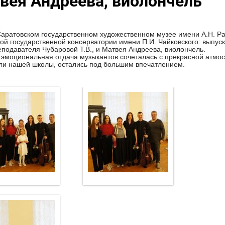
вея Андреева, виолончель
.
Саратовском государственном художественном музее имени А.Н. Р
ой государственной консерватории имени П.И. Чайковского: выпу
еподавателя Чубаровой Т.В., и Матвея Андреева, виолончель.
эмоциональная отдача музыкантов сочеталась с прекрасной атмос
ли нашей школы, остались под большим впечатлением.