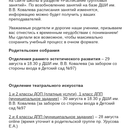
на сайте школы в разделе «Расписание групповых
занятий». По возобновлению занятий на базе ДШИ им.
В.В. Ковалева расписания занятий изменятся,
информацию можно будет получить у ваших
преподавателей.
Уважаемые родители и дорогие наши ученики, призываем
вас отнестись к временным неудобствам с пониманием!
Мы сделали все возможное, чтобы максимально
сохранить учебный процесс в очном формате.
Родительские собрания
Отделения раннего эстетического развития
– 29
августа в 18.30 у ДШИ им. В.В. Ковалева (за забором со
стороны входа в Детский сад №97)
Отделение театрального искусства
1 и 2 классы ДОП (платные услуги), 1 класс ДПП
(муниципальное задание)
- 30 августа в 18.30 у ДШИ им.
В.В. Ковалева (за забором со стороны входа в Детский
сад №97
2 и 4 классы ДПП (муниципальное задание)
– 28 августа
online (время уточнит в родительской группе пр. Урусова
Е.А.)