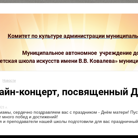
Комитет по культуре администрации муниципальн
Муниципальное автономное учреждение до
етская школа искусств имени В.В. Ковалева»
муници
Новости
айн-концерт, посвященный 
21 г.
мамы, сердечно поздравляем вас с праздником - Днём матери! Пус
т много побед и достижений!
 и преподаватели нашей школы подготовили для вас праздничный 