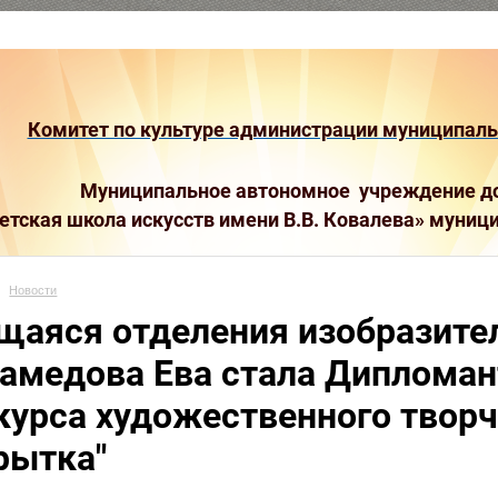
Комитет по культуре администрации муниципальн
Муниципальное автономное учреждение до
етская школа искусств имени В.В. Ковалева»
муници
Новости
щаяся отделения изобразите
амедова Ева стала Дипломан
курса художественного творч
рытка"