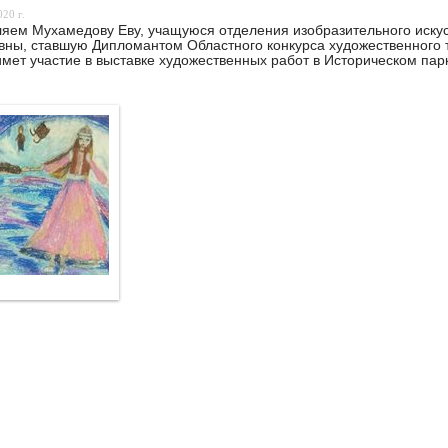
20 г.
яем Мухамедову Еву, учащуюся отделения изобразительного иску
ны, ставшую Дипломантом Областного конкурса художественного тв
имет участие в выставке художественных работ в Историческом пар