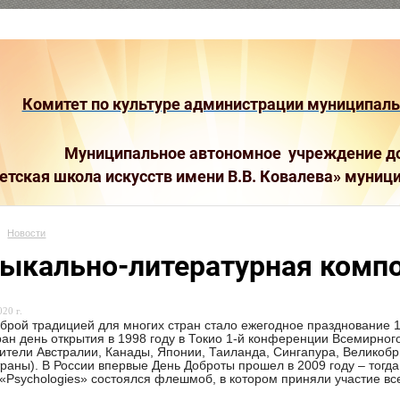
Комитет по культуре администрации муниципальн
Муниципальное автономное учреждение до
етская школа искусств имени В.В. Ковалева»
муници
Новости
ыкально-литературная компо
20 г.
брой традицией для многих стран стало ежегодное празднование 1
ан день открытия в 1998 году в Токио 1-й конференции Всемирног
ители Австралии, Канады, Японии, Таиланда, Сингапура, Великоб
траны). В России впервые День Доброты прошел в 2009 году – тог
«Psychologies» состоялся флешмоб, в котором приняли участие в