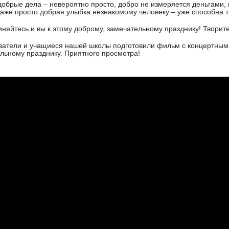
добрые дела – невероятно просто, добро не измеряется деньгами, 
Даже просто добрая улыбка незнакомому человеку – уже способна т
няйтесь и вы к этому доброму, замечательному празднику! Творит
атели и учащиеся нашей школы подготовили фильм с концертным
льному празднику. Приятного просмотра!