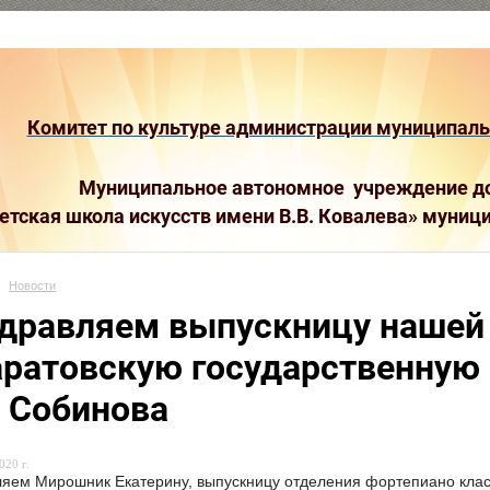
Комитет по культуре администрации муниципальн
Муниципальное автономное учреждение до
етская школа искусств имени В.В. Ковалева»
муници
Новости
дравляем выпускницу нашей
аратовскую государственную
. Собинова
020 г.
яем Мирошник Екатерину, выпускницу отделения фортепиано клас