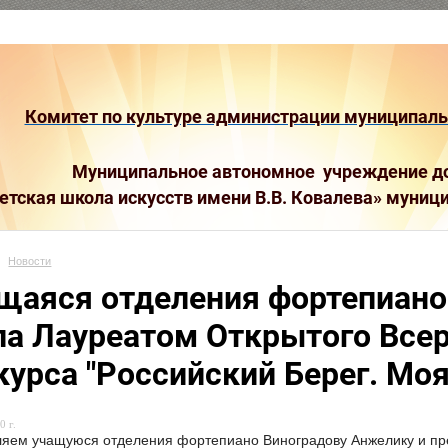
Комитет по культуре администрации муниципальн
Муниципальное автономное учреждение до
етская школа искусств имени В.В. Ковалева»
муници
Новости
щаяся отделения фортепиано
ла Лауреатом Открытого Всер
курса "Российский Берег. Моя
0 г.
яем учащуюся отделения фортепиано Виноградову Анжелику и пре