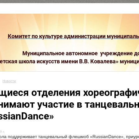
Комитет по культуре администрации муниципальн
Муниципальное автономное учреждение до
етская школа искусств имени В.В. Ковалева»
муници
Новости
щиеся отделения хореографи
нимают участие в танцевал
ssianDance»
0 г.
ла поддерживает танцевальный флешмоб «RussianDance», приуро