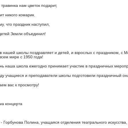
 травинка нам цветок подарит,
сит никого комарик.
му, что праздник наступил,
детей Земли объединил!
в нашей школы поздравляет и детей, и взрослых с праздником, с
всем мире с 1950 года!
ень наша школа ежегодно принимает участие в праздничных мероп
оду учащиеся и преподаватели школы подготовили праздничный он
ем вас к просмотру!
ма концерта
- Горбунова Полина, учащаяся отделения театрального искусства,