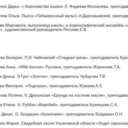
енко Дарья. « Королевство кошек» Л. Фадеева-Москалева, препода
гова Ольга. Пьеса «Табакерочный вальс» А.Даргомыжский, препода
ва Маргарита, выпускница школы, и хореографический ансамбль «
», художественный руководитель Россова Е.В.
ева Валерия. П.И. Чайковский «Сладкая греза», преподаватель Кур
ова Анна. «Wild dances» Руслана, преподаватель Жаренова Т.А.
к Диана. Э.Григ «Элегия», преподаватель Чубарова Т.В.
ова Виктория. «Подгорка», преподаватель Жумаев А.Х.
нова Полина. К. Драгунская «Ерунда на постном масле», преподава
ва Елена. А. Руббах «Воробей», преподаватель Кузнецова С.А.
н Денис. О. Богдашин «Кузнечики», преподаватель Богдашин О.Н.
нко Мария. Свадебная песня Ульяновской области «Ходит свахоньк