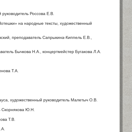
 руководитель Россова Е.В.
Потешки» на народные тексты, художественный
вский, преподаватель Сапрыкина-Киппель Е.В.,
ватель Бычкова Н.А., концертмейстер Бугакова Л.А.
нова Т.А.
рауса, художественный руководитель Малетыч О.В.
ь Скорнякова Ю.Н.
ова Т.В.
.А.