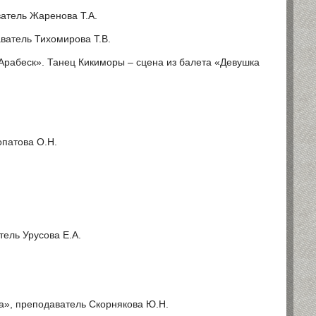
ватель Жаренова Т.А.
ватель Тихомирова Т.В.
Арабеск». Танец Кикиморы – сцена из балета «Девушка
опатова О.Н.
тель Урусова Е.А.
а», преподаватель Скорнякова Ю.Н.