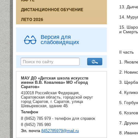
13. Дьяч
ДИСТАНЦИОННОЕ ОБУЧЕНИЕ
14. Муру
ЛЕТО 2026
15. Шаро
и Смерть
Версия для
слабовидящих
II часть
1. Яковл
2. Новик
МАУ ДО «Детская школа искусств
3. Щерба
имени В.В. Ковалева» МО «Город
Саратов»
4. Кулик
410018 Российская Федерация,
Саратовская область, городской округ
город Саратов, г. Саратов, улица
5. Горбу
Шевыревская, здание 4Б
Телефон
6. Козло
8 (8452) 785 979 - телефон для справок
7. Друки
8 (8452) 785 980
Эл. почта
8452785979@mail.ru
8. Иване