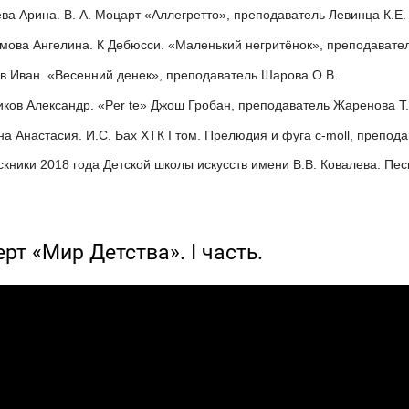
ева Арина. В. А. Моцарт «Аллегретто», преподаватель Левинца К.Е.
мова Ангелина. К Дебюсси. «Маленький негритёнок», преподавател
ов Иван. «Весенний денек», преподаватель Шарова О.В.
иков Александр. «Per te» Джош Гробан, преподаватель Жаренова Т.
на Анастасия. И.С. Бах ХТК I том. Прелюдия и фуга c-moll, препод
скники 2018 года Детской школы искусств имени В.В. Ковалева. Пе
.
рт «Мир Детства». I часть.