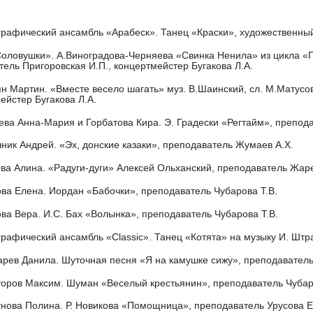
графический ансамбль «Арабеск». Танец «Краски», художественный
Соловушки». А.Виноградова-Черняева «Свинка Ненила» из цикла «
тель Пригоровская И.П., концертмейстер Бугакова Л.А.
ян Мартин. «Вместе весело шагать» муз. В.Шаинский, сл. М.Матусо
ейстер Бугакова Л.А.
ева Анна-Мария и Горбатова Кира. Э. Градески «Регтайм», препода
ник Андрей. «Эх, донские казаки», преподаватель Жумаев А.Х.
ова Алина. «Радуги-дуги» Алексей Ольханский, преподаватель Жаре
ова Елена. Иордан «Бабочки», преподаватель Чубарова Т.В.
ова Вера. И.С. Бах «Волынка», преподаватель Чубарова Т.В.
графический ансамбль «Classic». Танец «Котята» на музыку И. Шт
арев Данила. Шуточная песня «Я на камушке сижу», преподавател
торов Максим. Шуман «Веселый крестьянин», преподаватель Чубар
унова Полина. Р. Новикова «Помощница», преподаватель Урусова Е