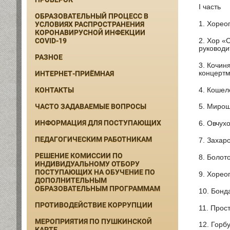
I часть
ОБРАЗОВАТЕЛЬНЫЙ ПРОЦЕСС В
1. Хорео
УСЛОВИЯХ РАСПРОСТРАНЕНИЯ
КОРОНАВИРУСНОЙ ИНФЕКЦИИ
COVID-19
2. Хор «
руководи
РАЗНОЕ
3. Кочин
концертм
ИНТЕРНЕТ-ПРИЁМНАЯ
КОНТАКТЫ
4. Кошел
ЧАСТО ЗАДАВАЕМЫЕ ВОПРОСЫ
5. Мирош
ИНФОРМАЦИЯ ДЛЯ ПОСТУПАЮЩИХ
6. Овчух
ПЕДАГОГИЧЕСКИМ РАБОТНИКАМ
7. Захар
РЕШЕНИЕ КОМИССИИ ПО
8. Болот
ИНДИВИДУАЛЬНОМУ ОТБОРУ
ПОСТУПАЮЩИХ НА ОБУЧЕНИЕ ПО
9. Хорео
ДОПОЛНИТЕЛЬНЫМ
ОБРАЗОВАТЕЛЬНЫМ ПРОГРАММАМ
10. Бонд
ПРОТИВОДЕЙСТВИЕ КОРРУПЦИИ
11. Прос
МЕРОПРИЯТИЯ ПО ПУШКИНСКОЙ
12. Горб
КАРТЕ