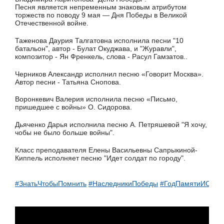
Песня является непременным знаковым атрибутом
торжеств по поводу 9 мая — Дня Победы в Великой
Отечественной войне.
Таженова Даурия Талгатовна исполнила песни "10
батальон", автор - Булат Окуджава, и "Журавли",
композитор - Ян Френкель, слова - Расул Гамзатов..
Черников Александр исполнил песню «Говорит Москва».
Автор песни - Татьяна Снопова.
Воронкевич Валерия исполнила песню «Письмо,
пришедшее с войны» О. Сидорова.
Дьяченко Дарья исполнила песню А. Петряшевой "Я хочу,
чобы не было больше войны".
Класс преподавателя Елены Васильевны Сапрыкиной-
Киппель исполняет песню "Идет солдат по городу".
#ЗнатьЧтобыПомнить
#НаследникиПобеды
#ГодПамятиИСлав