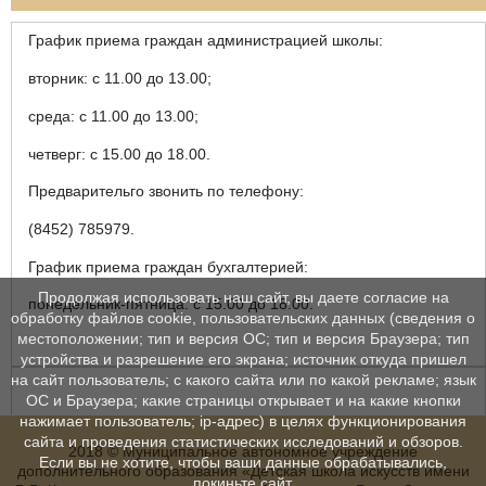
График приема граждан администрацией школы:
вторник: с 11.00 до 13.00;
среда: с 11.00 до 13.00;
четверг: с 15.00 до 18.00.
Предварительго звонить по телефону:
(8452) 785979.
График приема граждан бухгалтерией:
Продолжая использовать наш сайт, вы даете согласие на
понедельник-пятница: с 15.00 до 18.00.
обработку файлов cookie, пользовательских данных (сведения о
местоположении; тип и версия ОС; тип и версия Браузера; тип
устройства и разрешение его экрана; источник откуда пришел
на сайт пользователь; с какого сайта или по какой рекламе; язык
ОС и Браузера; какие страницы открывает и на какие кнопки
нажимает пользователь; ip-адрес) в целях функционирования
сайта и проведения статистических исследований и обзоров.
2018 © Муниципальное автономное учреждение
Если вы не хотите, чтобы ваши данные обрабатывались,
дополнительного образования «Детская школа искусств имени
покиньте сайт.