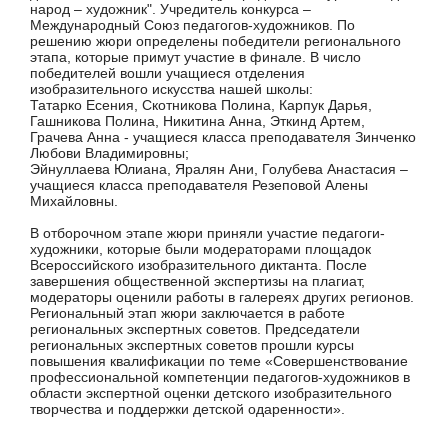
народ – художник". Учредитель конкурса –
Международный Союз педагогов-художников. По
решению жюри определены победители регионального
этапа, которые примут участие в финале. В число
победителей вошли учащиеся отделения
изобразительного искусства нашей школы:
Татарко Есения, Скотникова Полина, Карпук Дарья,
Гашникова Полина, Никитина Анна, Эткинд Артем,
Грачева Анна - учащиеся класса преподавателя Зинченко
Любови Владимировны;
Эйнуллаева Юлиана, Яралян Ани, Голубева Анастасия –
учащиеся класса преподавателя Резеповой Алены
Михайловны.
В отборочном этапе жюри приняли участие педагоги-
художники, которые были модераторами площадок
Всероссийского изобразительного диктанта. После
завершения общественной экспертизы на плагиат,
модераторы оценили работы в галереях других регионов.
Региональный этап жюри заключается в работе
региональных экспертных советов. Председатели
региональных экспертных советов прошли курсы
повышения квалификации по теме «Совершенствование
профессиональной компетенции педагогов-художников в
области экспертной оценки детского изобразительного
творчества и поддержки детской одаренности».