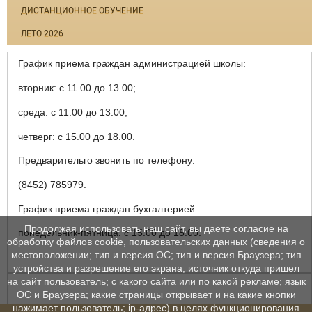
ДИСТАНЦИОННОЕ ОБУЧЕНИЕ
ЛЕТО 2026
График приема граждан администрацией школы:
вторник: с 11.00 до 13.00;
среда: с 11.00 до 13.00;
четверг: с 15.00 до 18.00.
Предварительго звонить по телефону:
(8452) 785979.
График приема граждан бухгалтерией:
Продолжая использовать наш сайт, вы даете согласие на
понедельник-пятница: с 15.00 до 18.00.
обработку файлов cookie, пользовательских данных (сведения о
местоположении; тип и версия ОС; тип и версия Браузера; тип
устройства и разрешение его экрана; источник откуда пришел
на сайт пользователь; с какого сайта или по какой рекламе; язык
ОС и Браузера; какие страницы открывает и на какие кнопки
нажимает пользователь; ip-адрес) в целях функционирования