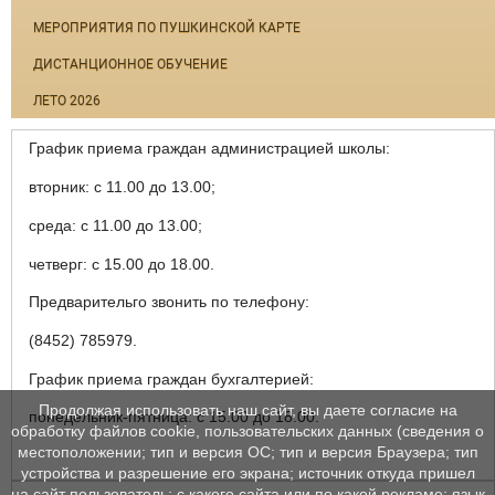
МЕРОПРИЯТИЯ ПО ПУШКИНСКОЙ КАРТЕ
ДИСТАНЦИОННОЕ ОБУЧЕНИЕ
ЛЕТО 2026
График приема граждан администрацией школы:
вторник: с 11.00 до 13.00;
среда: с 11.00 до 13.00;
четверг: с 15.00 до 18.00.
Предварительго звонить по телефону:
(8452) 785979.
График приема граждан бухгалтерией:
Продолжая использовать наш сайт, вы даете согласие на
понедельник-пятница: с 15.00 до 18.00.
обработку файлов cookie, пользовательских данных (сведения о
местоположении; тип и версия ОС; тип и версия Браузера; тип
устройства и разрешение его экрана; источник откуда пришел
на сайт пользователь; с какого сайта или по какой рекламе; язык