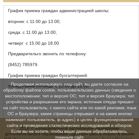
График приема граждан администрацией школы:
вторник: с 11.00 до 13.00;
среда: с 11.00 до 13.00;
четверг: с 15.00 до 18.00.
Предварительго звонить по телефону:
(8452) 785979.
График приема граждан бухгалтерией:
Продолжая использовать наш сайт, вы даете согласие на
понедельник-пятница: с 15.00 до 18.00.
обработку файлов cookie, пользовательских данных (сведения о
местоположении; тип и версия ОС; тип и версия Браузера; тип
устройства и разрешение его экрана; источник откуда пришел
на сайт пользователь; с какого сайта или по какой рекламе; язык
ОС и Браузера; какие страницы открывает и на какие кнопки
нажимает пользователь; ip-адрес) в целях функционирования
сайта и проведения статистических исследований и обзоров.
2018 © Муниципальное автономное учреждение
Если вы не хотите, чтобы ваши данные обрабатывались,
дополнительного образования «Детская школа искусств имени
покиньте сайт.