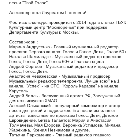
песни "Твой Голос".
Александр стал Лауреатом II степени!
Фестиваль-конкурс проводится с 2014 года в стенах ГБУК
Культурный центр "Москворечье" при поддержке
Департамента Культуры г. Москвы.
Состав жюри :
Марина Андрусенко - Главный музыкальный редактор
проектов Первого канала: Голос и Голос. Дети., Голос 60+
Наталья Шамиладзе - Музыкальный редактор проектов:
Голос, Голос. Дети, Голос 60+ и Главная сцена.
Андрей Сергеев - Музыкальный редактор и продюсер
Голос, Голос. Дети.
Анастасия Чеважевская - Музыкальный продюсер.
Музыкальный редактор телепроекта "Лучше всех" на 1
канале, "Успех" - на СТС, "Король Караоке" на канале
Карусель.
Андрей Билль - Заслуженный артист РФ, Заслуженный
деятель искусств ХМАО.
Алексей Ольханский - популярный композитор и автор
песен для детей и подростков. Его песни исполняют
артисты, известные по проектам Голос. Дети, Детское
Евровидение, Битва Талантов: Мария и Анастасия
Толмачёвы, Мая Егорова, Вероника Устимова, Милана
Жарёхина, Ксения Незнамова и другие.
Татьяна Пархоменко - Главный редактор главного