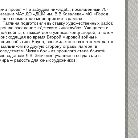
кий проект «Не забудем никогда!», посвященный 75-
елегации МАУ ДО «ДШИ им. В.В.Ковалева» МО «Город
рошло совместное мероприятие в рамках
. Татлина подготовили выставку художественных работ,
прошло заседание «Детского киноклуба». Учащиеся с
ой войны, о тяжкой доле узников концлагерей, а потом
роисходящая во время Второй мировой войны и
дящих событиях Бруно, восьмилетнего сына коменданта
 мальчиком по другую сторону ограды лагеря, в
ледствиям. Чужая боль из прошлого стала близкой
уководством Л.В. Зинченко учащиеся создавали в
мира – радость для юных художников!