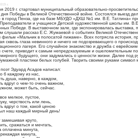
019 г.
ря 2019 г. стартовал муниципальный образовательно-просветительс
 дня Победы в Великой Отечественной войне. Состоялся выезд д
 в город Пенза, где на базе МБУДО «ДХШ №1 им. В.Е. Татлина» п
 Преподаватели и учащиеся Детской художественной школы им. В.Е
ных Победе. В выставочном зале, где экспонировалась выставка, 
м слушали рассказ Е.С. Жумаевой о событиях Великой Отечественн
 фильм «Мальчик в полосатой пижаме». Всех потрясла история, п
ая сквозь глаза невинного и ничего не подозревающего о происхо
ационного лагеря. Его случайное знакомство и дружба с еврейским
 счете, приводит к самым непредсказуемым и ошеломительным пос
 мирного будущего, они задумались о ценности жизни. Далее под р
бумажной пластики белых голубей. Творить своими руками символ 
поэт Эдуард Асадов написал:
о б каждому из нас,
сть душа, наверно, в каждом,
ь вдруг о чем-то очень важном,
жном, может быть, сейчас.
 все мелкое, пустое,
уку, черствость или лень,
ь вдруг о том, какой ценою
ыл наш каждый мирный день!
у замешивая круто,
ить, сражаться и мечтать,
 оплачена минута,
рекаждая минута,