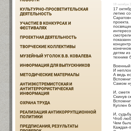
18 октября 2
17 октяб
КУЛЬТУРНО-ПРОСВЕТИТЕЛЬСКАЯ
летию со
ДЕЯТЕЛЬНОСТЬ
Саратов»
проекта.
УЧАСТИЕ В КОНКУРСАХ И
посвящен
ФЕСТИВАЛЯХ
интересо
смотрели
ПРОЕКТНАЯ ДЕЯТЕЛЬНОСТЬ
показанн
концентр
ТВОРЧЕСКИЕ КОЛЛЕКТИВЫ
конечном
детям из
МУЗЕЙНЫЙ УГОЛОК В.В. КОВАЛЕВА
технике 
ИНФОРМАЦИЯ ДЛЯ ВЫПУСКНИКОВ
Военный 
И неплох
МЕТОДИЧЕСКИЕ МАТЕРИАЛЫ
А ведь е
Вспомнит
Самом ну
АНТИЭКСТРЕМИСТСКАЯ И
АНТИТЕРРОРИСТИЧЕСКАЯ
И, сметя
ИНФОРМАЦИЯ
Скинув ск
Вспомнит
ОХРАНА ТРУДА
Куплен б
РЕАЛИЗАЦИЯ АНТИКОРРУПЦИОННОЙ
И, судьб
ПОЛИТИКИ
Чтоб люб
Чем была
ПРЕДПИСАНИЯ, РЕЗУЛЬТАТЫ
Каждая-п
ПРОВЕРОК