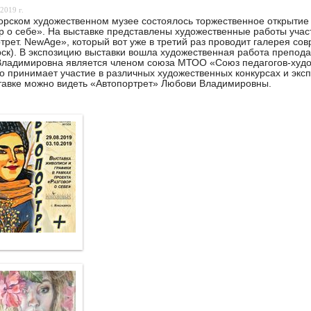
2019 г.
орском художественном музее состоялось торжественное открытие 
р о себе». На выставке представлены художественные работы учас
трет. NewAge», который вот уже в третий раз проводит галерея сов
ск). В экспозицию выставки вошла художественная работа препо
ладимировна является членом союза МТОО «Союз педагогов-худож
о принимает участие в различных художественных конкурсах и экс
тавке можно видеть «Автопортрет» Любови Владимировны.