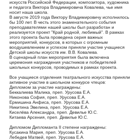
искусств Российской Федерации, композитора, художника
и педагога Виктора Владимировича Ковалева, чье имя
носит наша школа.
В августе 2019 года Виктору Владимировичу исполнилось
бы 100 лет. В честь этого знаменательного события
преподавателями нашей школы был разработан и
реализуется проект "Край родной, любимый". В рамках
этого проекта была проведена серия важных
мероприятий, конкурсов, в которых с огромным
воодушевлением и успехом приняли участие учащиеся
Детской школы искусств им. В.В. Ковалева.
В сценарный план мероприятия была включена
церемония награждения участников и победителей
школьных конкурсов, проводимых в рамках проекта.
Все учащиеся отделения театрального искусства приняли
активное участие в школьном конкурсе чтецов:
Дипломом за участие награждены:
Беккалиева Малика, преп. Урусова Е.А.
Никонова София, преп. Урусова Е.А.
Ермишина Анфиса, преп. Урусова Е.А.
Никитина Эвелина, преп. Урусова Е.А.
Киселёва Александра, преп. Девилье Ю.С.
Китаева Арсения, преп. Девилье Ю.С.
Дипломом Дипломанта II степени награждены:
Кусакина Мария, преп. Урусова Е.А.
Лебедев Матвей, преп. Урусова Е.А.