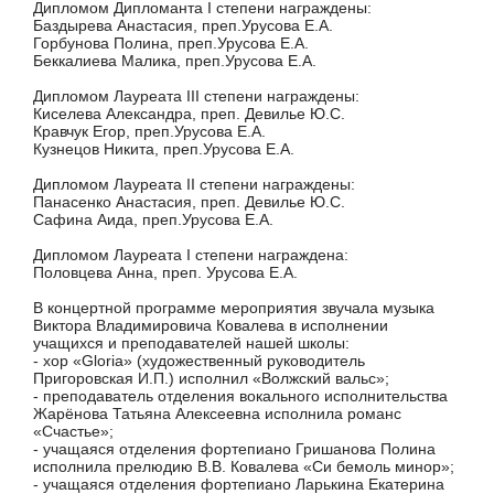
Дипломом Дипломанта I степени награждены:
Баздырева Анастасия, преп.Урусова Е.А.
Горбунова Полина, преп.Урусова Е.А.
Беккалиева Малика, преп.Урусова Е.А.
Дипломом Лауреата III степени награждены:
Киселева Александра, преп. Девилье Ю.С.
Кравчук Егор, преп.Урусова Е.А.
Кузнецов Никита, преп.Урусова Е.А.
Дипломом Лауреата II степени награждены:
Панасенко Анастасия, преп. Девилье Ю.С.
Сафина Аида, преп.Урусова Е.А.
Дипломом Лауреата I степени награждена:
Половцева Анна, преп. Урусова Е.А.
В концертной программе мероприятия звучала музыка
Виктора Владимировича Ковалева в исполнении
учащихся и преподавателей нашей школы:
- хор «Gloria» (художественный руководитель
Пригоровская И.П.) исполнил «Волжский вальс»;
- преподаватель отделения вокального исполнительства
Жарёнова Татьяна Алексеевна исполнила романс
«Счастье»;
- учащаяся отделения фортепиано Гришанова Полина
исполнила прелюдию В.В. Ковалева «Си бемоль минор»;
- учащаяся отделения фортепиано Ларькина Екатерина