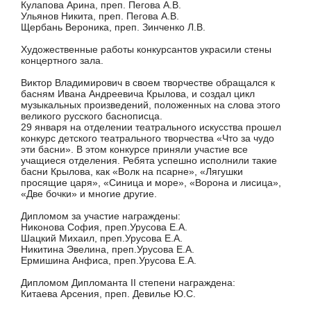
Кулапова Арина, преп. Пегова А.В.
Ульянов Никита, преп. Пегова А.В.
Щербань Вероника, преп. Зинченко Л.В.
Художественные работы конкурсантов украсили стены
концертного зала.
Виктор Владимирович в своем творчестве обращался к
басням Ивана Андреевича Крылова, и создал цикл
музыкальных произведений, положенных на слова этого
великого русского баснописца.
29 января на отделении театрального искусства прошел
конкурс детского театрального творчества «Что за чудо
эти басни». В этом конкурсе приняли участие все
учащиеся отделения. Ребята успешно исполнили такие
басни Крылова, как «Волк на псарне», «Лягушки
просящие царя», «Синица и море», «Ворона и лисица»,
«Две бочки» и многие другие.
Дипломом за участие награждены:
Никонова София, преп.Урусова Е.А.
Шацкий Михаил, преп.Урусова Е.А.
Никитина Эвелина, преп.Урусова Е.А.
Ермишина Анфиса, преп.Урусова Е.А.
Дипломом Дипломанта II степени награждена:
Китаева Арсения, преп. Девилье Ю.С.