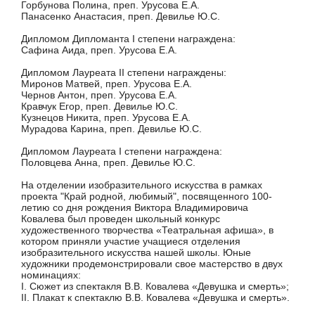
Горбунова Полина, преп. Урусова Е.А.
Панасенко Анастасия, преп. Девилье Ю.С.
Дипломом Дипломанта I степени награждена:
Сафина Аида, преп. Урусова Е.А.
Дипломом Лауреата II степени награждены:
Миронов Матвей, преп. Урусова Е.А.
Чернов Антон, преп. Урусова Е.А.
Кравчук Егор, преп. Девилье Ю.С.
Кузнецов Никита, преп. Урусова Е.А.
Мурадова Карина, преп. Девилье Ю.С.
Дипломом Лауреата I степени награждена:
Половцева Анна, преп. Девилье Ю.С.
На отделении изобразительного искусства в рамках
проекта "Край родной, любимый", посвященного 100-
летию со дня рождения Виктора Владимировича
Ковалева был проведен школьный конкурс
художественного творчества «Театральная афиша», в
котором приняли участие учащиеся отделения
изобразительного искусства нашей школы. Юные
художники продемонстрировали свое мастерство в двух
номинациях:
I. Сюжет из спектакля В.В. Ковалева «Девушка и смерть»;
II. Плакат к спектаклю В.В. Ковалева «Девушка и смерть».