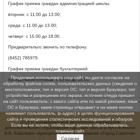
График приема граждан администрацией школы:
вторник: с 11.00 до 13.00;
среда: с 11.00 до 13.00;
четверг: с 15.00 до 18.00.
Предварительго звонить по телефону:
(8452) 785979.
График приема граждан бухгалтерией:
Продолжая использовать наш сайт, вы даете согласие на
понедельник-пятница: с 15.00 до 18.00.
обработку файлов cookie, пользовательских данных (сведения о
местоположении; тип и версия ОС; тип и версия Браузера; тип
устройства и разрешение его экрана; источник откуда пришел
на сайт пользователь; с какого сайта или по какой рекламе; язык
ОС и Браузера; какие страницы открывает и на какие кнопки
нажимает пользователь; ip-адрес) в целях функционирования
сайта и проведения статистических исследований и обзоров.
2018 © Муниципальное автономное учреждение
Если вы не хотите, чтобы ваши данные обрабатывались,
дополнительного образования «Детская школа искусств имени
покиньте сайт.
В.В. Ковалева» муниципального образования «Город Саратов»
Согласен