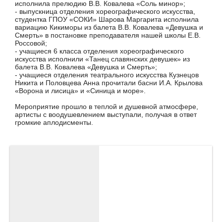
исполнила прелюдию В.В. Ковалева «Соль минор»;
- выпускница отделения хореографического искусства,
студентка ГПОУ «СОКИ» Шарова Маргарита исполнила
вариацию Кикиморы из балета В.В. Ковалева «Девушка и
Смерть» в постановке преподавателя нашей школы Е.В.
Россовой;
- учащиеся 6 класса отделения хореографического
искусства исполнили «Танец славянских девушек» из
балета В.В. Ковалева «Девушка и Смерть»;
- учащиеся отделения театрального искусства Кузнецов
Никита и Половцева Анна прочитали басни И.А. Крылова
«Ворона и лисица» и «Синица и море».
Мероприятие прошло в теплой и душевной атмосфере,
артисты с воодушевлением выступали, получая в ответ
громкие аплодисменты.