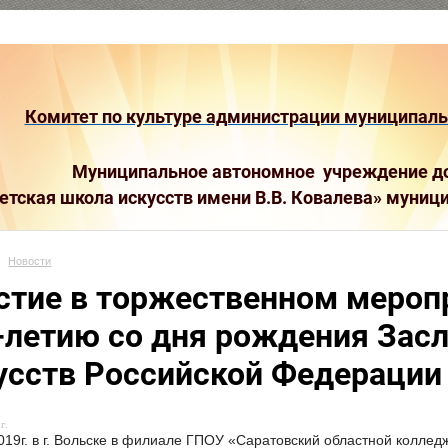
Комитет по культуре администрации муниципальн
Муниципальное автономное учреждение до
етская школа искусств имени В.В. Ковалева»
муници
Новости
стие в торжественном мероп
-летию со дня рождения Зас
усств Российской Федерации В
г.
019г. в г. Вольске в филиале ГПОУ «Саратовский областной коллед