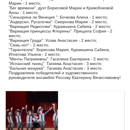
Марии - 1 место;
"Бег времени": дуэт Борисовой Марии и Кривобоковой
Анны - 1 место;
"Синьорина ли Венеция ": Бочкова Алина - 1 место;
"Андерсен. Русалочка": Смирнова Мария - 2 место;
"Вариация Редисочки": Курамшина Сабина - 2 место;
"Вариация принцессы Флорины": Прищепа София - 2
место;
"Вариация Града": Усова Анастасия - 2 место;
"Семь нот" - 2 место;
"Тарантелла": Борисова Мария, Курамшина Сабина,
Игнатова Ульяна.- 2 место;
"Мечты Патрикевны": Гасилина Екатерина - 2 место;
"Испанский танец": Тагиева Анастасия - 3 место;
"Бальная мазурка": Тагиева Анастасия - 3 место.
Поздравляем победителей и художественного
руководителя ансамбля Россову Екатерину Вячеславовну!