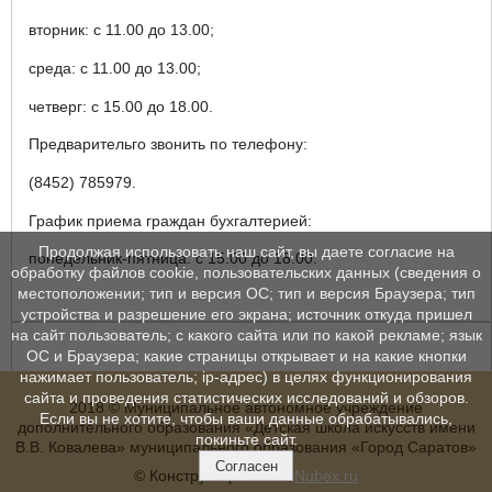
вторник: с 11.00 до 13.00;
среда: с 11.00 до 13.00;
четверг: с 15.00 до 18.00.
Предварительго звонить по телефону:
(8452) 785979.
График приема граждан бухгалтерией:
Продолжая использовать наш сайт, вы даете согласие на
понедельник-пятница: с 15.00 до 18.00.
обработку файлов cookie, пользовательских данных (сведения о
местоположении; тип и версия ОС; тип и версия Браузера; тип
устройства и разрешение его экрана; источник откуда пришел
на сайт пользователь; с какого сайта или по какой рекламе; язык
ОС и Браузера; какие страницы открывает и на какие кнопки
нажимает пользователь; ip-адрес) в целях функционирования
сайта и проведения статистических исследований и обзоров.
2018 © Муниципальное автономное учреждение
Если вы не хотите, чтобы ваши данные обрабатывались,
дополнительного образования «Детская школа искусств имени
покиньте сайт.
В.В. Ковалева» муниципального образования «Город Саратов»
Согласен
© Конструктор сайтов
Nubex.ru