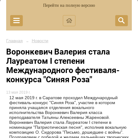
Перейти на полную версию
Главная
Новости
→
Воронкевич Валерия стала
Лауреатом I степени
Международного фестиваля-
конкурса "Синяя Роза"
13 мая 2019 г.
12 мая 2019 г. в Саратове проходил Международный
фестиваль-конкурс "Синяя Роза", участие в котором
приняла учащаяся отделения вокального
исполнительства Воронкевич Валерия класса
преподавателя Татьяны Алексеевны Жареновой.
Воронкевич Валерия стала Лауреатом I степени в
номинации "Патриотическая песня", исполнив вокальную
композицию О. Сидорова "Письмо, дошедшее с войны".
Поздравляем с победой и желаем дальнейших творческих