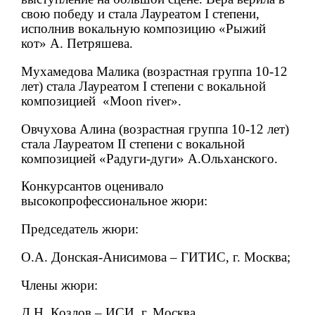
свою победу и стала Лауреатом
I
степени,
исполнив вокальную композицию «Рыжий
кот» А. Петряшева.
Мухамедова Малика (возрастная группа 10-12
лет) стала Лауреатом
I
степени с вокальной
композицией
«
Moon
river
».
Овчухова Алина (возрастная группа 10-12 лет)
стала Лауреатом
II
степени с вокальной
композицией «Радуги-дуги» А.Ольханского.
Конкурсантов оценивало
высокопрофессиональное жюри:
Председатель жюри:
О.А. Донская-Анисимова – ГИТИС, г. Москва;
Члены жюри:
Д.Н. Козлов – ИСИ, г. Москва,