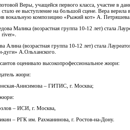
отовой Веры, учащейся первого класса, участие в дан
 стало ее выступление на большой сцене. Вера верила 
ив вокальную композицию «Рыжий кот» А. Петряшева
дова Малика (возрастная группа 10-12 лет) стала Лау
n
river
».
ва Алина (возрастная группа 10-12 лет) стала Лауреат
и-дуги» А.Ольханского.
сантов оценивало высокопрофессиональное жюри:
датель жюри:
онская-Анисимова – ГИТИС, г. Москва;
жюри:
озлов – ИСИ, г. Москва,
икин – РГК им. Рахманинова, г. Ростов-на-Дону.