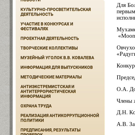
Для Бол
КУЛЬТУРНО-ПРОСВЕТИТЕЛЬСКАЯ
первым
ДЕЯТЕЛЬНОСТЬ
исполн
УЧАСТИЕ В КОНКУРСАХ И
Мухаме
ФЕСТИВАЛЯХ
«
Moo
ПРОЕКТНАЯ ДЕЯТЕЛЬНОСТЬ
Овчухо
ТВОРЧЕСКИЕ КОЛЛЕКТИВЫ
«Радуг
МУЗЕЙНЫЙ УГОЛОК В.В. КОВАЛЕВА
Конкур
ИНФОРМАЦИЯ ДЛЯ ВЫПУСКНИКОВ
Предсе
МЕТОДИЧЕСКИЕ МАТЕРИАЛЫ
АНТИЭКСТРЕМИСТСКАЯ И
О.А. Д
АНТИТЕРРОРИСТИЧЕСКАЯ
ИНФОРМАЦИЯ
Члены 
ОХРАНА ТРУДА
Д.Н. К
РЕАЛИЗАЦИЯ АНТИКОРРУПЦИОННОЙ
ПОЛИТИКИ
А.В. За
ПРЕДПИСАНИЯ, РЕЗУЛЬТАТЫ
ПРОВЕРОК