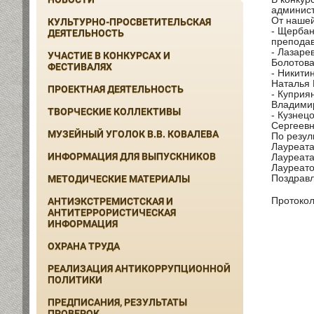
админист
От нашей
КУЛЬТУРНО-ПРОСВЕТИТЕЛЬСКАЯ
- Щербан
ДЕЯТЕЛЬНОСТЬ
преподав
- Лазаре
УЧАСТИЕ В КОНКУРСАХ И
Болотова
ФЕСТИВАЛЯХ
- Никити
Наталья 
ПРОЕКТНАЯ ДЕЯТЕЛЬНОСТЬ
- Куприя
Владими
ТВОРЧЕСКИЕ КОЛЛЕКТИВЫ
- Кузнец
Сергеев
МУЗЕЙНЫЙ УГОЛОК В.В. КОВАЛЕВА
По резул
Лауреата
ИНФОРМАЦИЯ ДЛЯ ВЫПУСКНИКОВ
Лауреата
Лауреато
Поздравл
МЕТОДИЧЕСКИЕ МАТЕРИАЛЫ
АНТИЭКСТРЕМИСТСКАЯ И
Протокол
АНТИТЕРРОРИСТИЧЕСКАЯ
ИНФОРМАЦИЯ
ОХРАНА ТРУДА
РЕАЛИЗАЦИЯ АНТИКОРРУПЦИОННОЙ
ПОЛИТИКИ
ПРЕДПИСАНИЯ, РЕЗУЛЬТАТЫ
ПРОВЕРОК