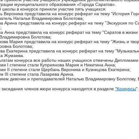
рации муниципального образования «Города Саратов».
 школы в конкурсе приняли участие пять учащихся:
ь Вероника представила на конкурс реферат на тему "История Город
атель Наталья Владимировна Болотова;
ва Арина представила на конкурс реферат на тему "Экскурсия по 
;
на Анна представила на конкурс реферат на тему "Саратов в жизни
Владимировна Болотова;
нова Мария представила на конкурс реферат на тему "Жизнь и твор
ровна Болотова;
ова Екатерина представила на конкурс реферат на тему "Музыкаль
на Жумаева.
ьтатам конкурса все работы наших учащихся отмечены Дипломами
ми I степени стали Куприянова Мария и Никитина Анна;
ми II степени стали Щербань Вероника и Кузнецова Екатерина;
м III степени стала Лазарева Арина.
яем девочек и преподавателей Наталью Владимировну Болотову, 
 заседания членов жюри конкурса находится в разделе
"Конкурсы
".