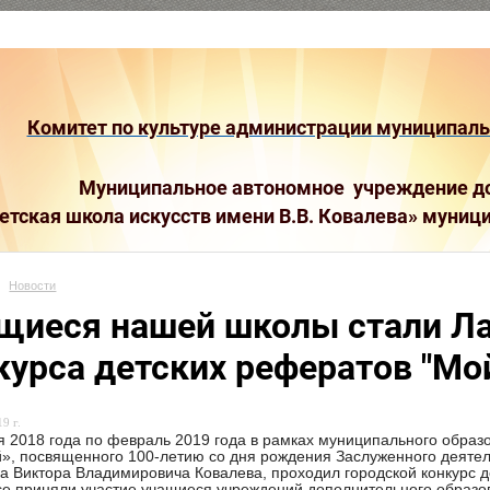
Комитет по культуре администрации муниципальн
Муниципальное автономное учреждение до
етская школа искусств имени В.В. Ковалева»
муници
Новости
щиеся нашей школы стали Ла
курса детских рефератов "Мо
9 г.
я 2018 года по февраль 2019 года в рамках муниципального образ
, посвященного 100-летию со дня рождения Заслуженного деятеля
а Виктора Владимировича Ковалева, проходил городской конкурс д
се приняли участие учащиеся учреждений дополнительного образо