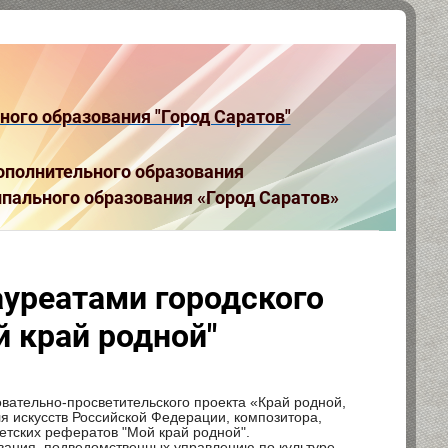
ого образования "Город Саратов"
полнительного образования
пального образования «Город Саратов»
уреатами городского
й край родной"
овательно-просветительского проекта «Край родной,
 искусств Российской Федерации, композитора,
етских рефератов "Мой край родной".
вания, подведомственных управлению по культуре