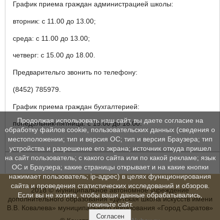
График приема граждан администрацией школы:
вторник: с 11.00 до 13.00;
среда: с 11.00 до 13.00;
четверг: с 15.00 до 18.00.
Предварительго звонить по телефону:
(8452) 785979.
График приема граждан бухгалтерией:
Продолжая использовать наш сайт, вы даете согласие на
понедельник-пятница: с 15.00 до 18.00.
обработку файлов cookie, пользовательских данных (сведения о
местоположении; тип и версия ОС; тип и версия Браузера; тип
устройства и разрешение его экрана; источник откуда пришел
на сайт пользователь; с какого сайта или по какой рекламе; язык
ОС и Браузера; какие страницы открывает и на какие кнопки
нажимает пользователь; ip-адрес) в целях функционирования
сайта и проведения статистических исследований и обзоров.
2018 © Муниципальное автономное учреждение
Если вы не хотите, чтобы ваши данные обрабатывались,
дополнительного образования «Детская школа искусств имени
покиньте сайт.
В.В. Ковалева» муниципального образования «Город Саратов»
Согласен