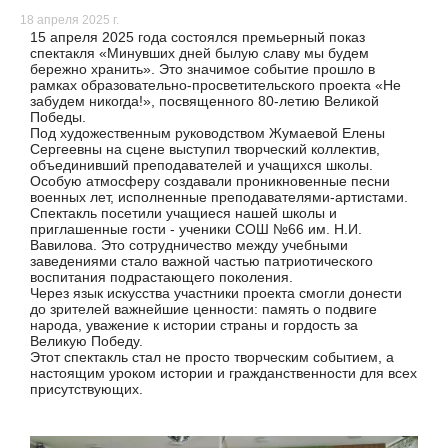
18 апреля 2025 г.
15 апреля 2025 года состоялся премьерный показ
спектакля «Минувших дней былую славу мы будем
бережно хранить». Это значимое событие прошло в
рамках образовательно-просветительского проекта «Не
забудем никогда!», посвященного 80-летию Великой
Победы.
Под художественным руководством Жумаевой Елены
Сергеевны на сцене выступил творческий коллектив,
объединивший преподавателей и учащихся школы.
Особую атмосферу создавали проникновенные песни
военных лет, исполненные преподавателями-артистами.
Спектакль посетили учащиеся нашей школы и
приглашенные гости - ученики СОШ №66 им. Н.И.
Вавилова. Это сотрудничество между учебными
заведениями стало важной частью патриотического
воспитания подрастающего поколения.
Через язык искусства участники проекта смогли донести
до зрителей важнейшие ценности: память о подвиге
народа, уважение к истории страны и гордость за
Великую Победу.
Этот спектакль стал не просто творческим событием, а
настоящим уроком истории и гражданственности для всех
присутствующих.