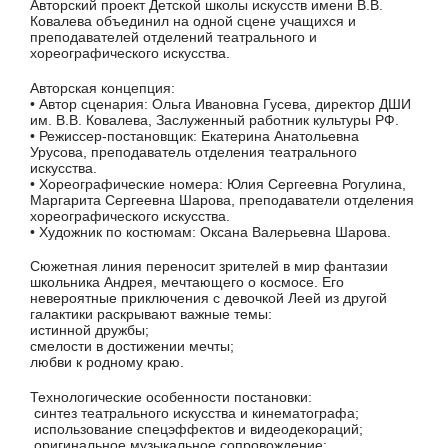
Авторский проект Детской школы искусств имени В.В.
Ковалева объединил на одной сцене учащихся и
преподавателей отделений театрального и
хореографического искусства.
Авторская концепция:
• Автор сценария: Ольга Ивановна Гусева, директор ДШИ
им. В.В. Ковалева, Заслуженный работник культуры РФ.
• Режиссер-постановщик: Екатерина Анатольевна
Урусова, преподаватель отделения театрального
искусства.
• Хореографические номера: Юлия Сергеевна Рогулина,
Маргарита Сергеевна Шарова, преподаватели отделения
хореографического искусства.
• Художник по костюмам: Оксана Валерьевна Шарова.
Сюжетная линия переносит зрителей в мир фантазии
школьника Андрея, мечтающего о космосе. Его
невероятные приключения с девочкой Леей из другой
галактики раскрывают важные темы:
истинной дружбы;
смелости в достижении мечты;
любви к родному краю.
Технологические особенности постановки:
синтез театрального искусства и кинематографа;
использование спецэффектов и видеодекораций;
оригинальное музыкальное сопровождение;