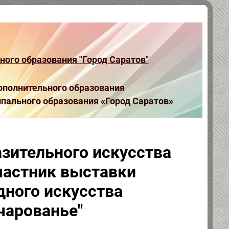
ого образования "Город Саратов"
полнительного образования
пального образования «Город Саратов»
зительного искусства
частник выставки
дного искусства
чарованье"