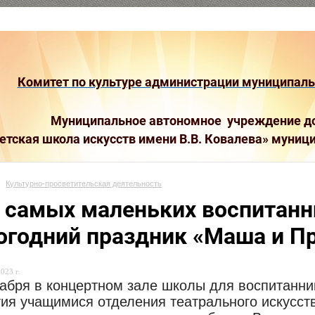
Комитет по культуре администрации муниципальн
Муниципальное автономное учреждение до
етская школа искусств имени В.В. Ковалева»
муници
Культурно-просветительская деятельность
 самых маленьких воспитанн
огодний праздник «Маша и П
023 г.
абря в концертном зале школы для воспитанник
тия учащимися отделения театрального искусст