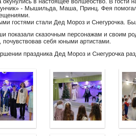
 окунулись в настоящее волшебство. В гости н
унчик» - Мышильда, Маша, Принц. Фея помога
ещениями.
ыми гостями стали Дед Мороз и Снегурочка. Бы
и показали сказочным персонажам и своим род
, почувствовав себя юными артистами.
ершении праздника Дед Мороз и Снегурочка раз