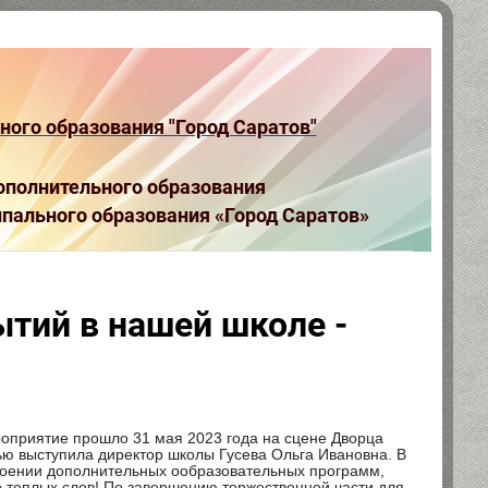
ого образования "Город Саратов"
полнительного образования
пального образования «Город Саратов»
ытий в нашей школе -
роприятие прошло 31 мая 2023 года на сцене Дворца
ью выступила директор школы Гусева Ольга Ивановна. В
воении дополнительных ообразовательных программ,
о теплых слов! По завершению торжественной части для