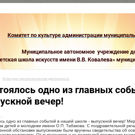
Комитет по культуре администрации муниципальн
Муниципальное автономное учреждение до
етская школа искусств имени В.В. Ковалева»
муници
Культурно-просветительская деятельность
тоялось одно из главных соб
ускной вечер!
г.
сь одно из главных событий в нашей школе - выпускной вечер! Ме
ва детей и молодежи имени О.П. Табакова. С поздравительной реч
енной обстановке выпускникам были вручены свидетельства об ос
ности родителям. От выпускников и их родителей прозвучало мног