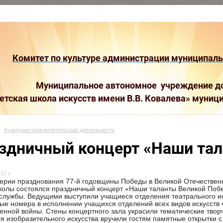
Комитет по культуре администрации муниципальн
Муниципальное автономное учреждение до
етская школа искусств имени В.В. Ковалева»
муници
Культурно-просветительская деятельность
здничный концерт «Наши тал
22 г.
ерии празднования 77-й годовщины Победы в Великой Отечественн
олы состоялся праздничный концерт «Наши таланты Великой Поб
службы. Ведущими выступили учащиеся отделения театрального и
ые номера в исполнении учащихся отделений всех видов искусств 
енной войны. Стены концертного зала украсили тематические тво
я изобразительного искусства вручили гостям памятные открытки 