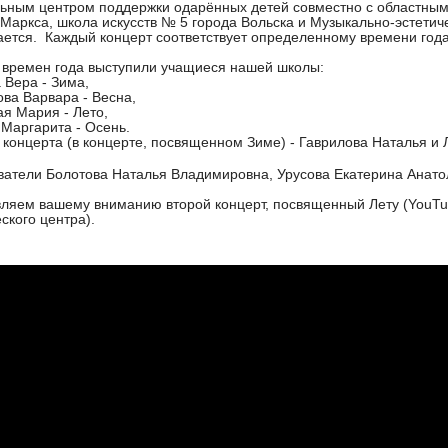
ьным центром поддержки одарённых детей совместно с областным
 Маркса, школа искусств № 5 города Вольска и Музыкально-эстети
ется. Каждый концерт соответствует определенному времени года
 времен года выступили учащиеся нашей школы:
 Вера - Зима,
ва Варвара - Весна,
я Мария - Лето,
Маргарита - Осень.
концерта (в концерте, посвященном Зиме) - Гаврилова Наталья и 
атели Болотова Наталья Владимировна, Урусова Екатерина Анат
ляем вашему вниманию второй концерт, посвященный Лету (YouTub
ского центра).