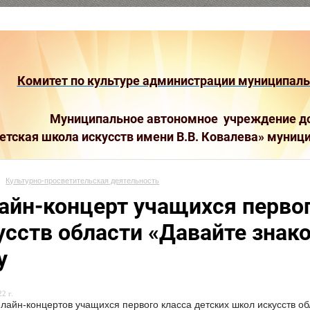
Комитет по культуре администрации муниципальн
Муниципальное автономное учреждение до
етская школа искусств имени В.В. Ковалева»
муници
Культурно-просветительская деятельность
айн-концерт учащихся первог
усств области «Давайте знак
у
2 г.
лайн-концертов учащихся первого класса детских школ искусств об