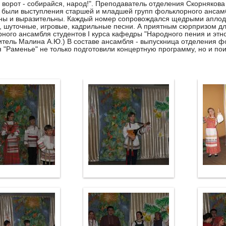
у ворот - собирайся, народ!". Преподаватель отделения Скорняков
 были выступления старшей и младшей групп фольклорного ансам
ны и выразительны. Каждый номер сопровождался щедрыми аплоди
, шуточные, игровые, кадрильные песни. А приятным сюрпризом дл
ного ансамбля студентов I курса кафедры "Народного пения и этн
итель Малина А.Ю.) В составе ансамбля - выпускница отделения ф
 "Раменье" не только подготовили концертную программу, но и по