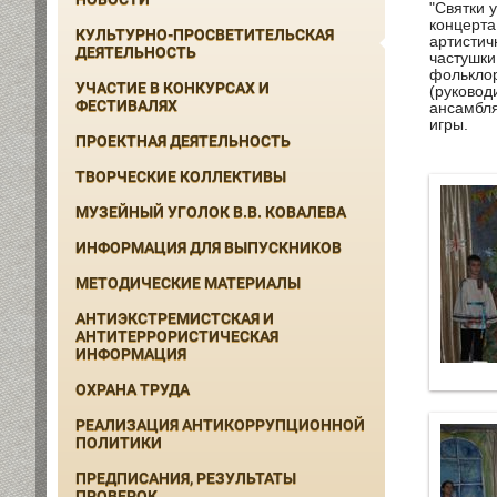
"Святки 
концерта
КУЛЬТУРНО-ПРОСВЕТИТЕЛЬСКАЯ
артистич
ДЕЯТЕЛЬНОСТЬ
частушки
фольклор
УЧАСТИЕ В КОНКУРСАХ И
(руковод
ФЕСТИВАЛЯХ
ансамбля
игры.
ПРОЕКТНАЯ ДЕЯТЕЛЬНОСТЬ
ТВОРЧЕСКИЕ КОЛЛЕКТИВЫ
МУЗЕЙНЫЙ УГОЛОК В.В. КОВАЛЕВА
ИНФОРМАЦИЯ ДЛЯ ВЫПУСКНИКОВ
МЕТОДИЧЕСКИЕ МАТЕРИАЛЫ
АНТИЭКСТРЕМИСТСКАЯ И
АНТИТЕРРОРИСТИЧЕСКАЯ
ИНФОРМАЦИЯ
ОХРАНА ТРУДА
РЕАЛИЗАЦИЯ АНТИКОРРУПЦИОННОЙ
ПОЛИТИКИ
ПРЕДПИСАНИЯ, РЕЗУЛЬТАТЫ
ПРОВЕРОК