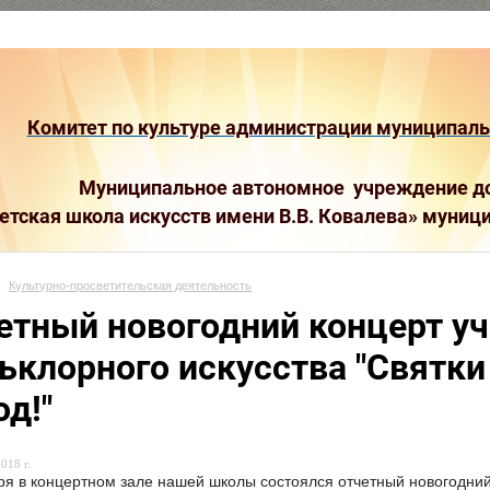
Комитет по культуре администрации муниципальн
Муниципальное автономное учреждение до
етская школа искусств имени В.В. Ковалева»
муници
Культурно-просветительская деятельность
етный новогодний концерт у
ьклорного искусства "Святки 
од!"
018 г.
ря в концертном зале нашей школы состоялся отчетный новогодни