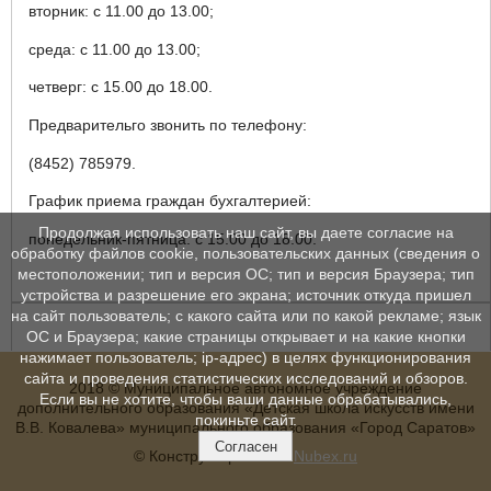
вторник: с 11.00 до 13.00;
среда: с 11.00 до 13.00;
четверг: с 15.00 до 18.00.
Предварительго звонить по телефону:
(8452) 785979.
График приема граждан бухгалтерией:
Продолжая использовать наш сайт, вы даете согласие на
понедельник-пятница: с 15.00 до 18.00.
обработку файлов cookie, пользовательских данных (сведения о
местоположении; тип и версия ОС; тип и версия Браузера; тип
устройства и разрешение его экрана; источник откуда пришел
на сайт пользователь; с какого сайта или по какой рекламе; язык
ОС и Браузера; какие страницы открывает и на какие кнопки
нажимает пользователь; ip-адрес) в целях функционирования
сайта и проведения статистических исследований и обзоров.
2018 © Муниципальное автономное учреждение
Если вы не хотите, чтобы ваши данные обрабатывались,
дополнительного образования «Детская школа искусств имени
покиньте сайт.
В.В. Ковалева» муниципального образования «Город Саратов»
Согласен
© Конструктор сайтов
Nubex.ru