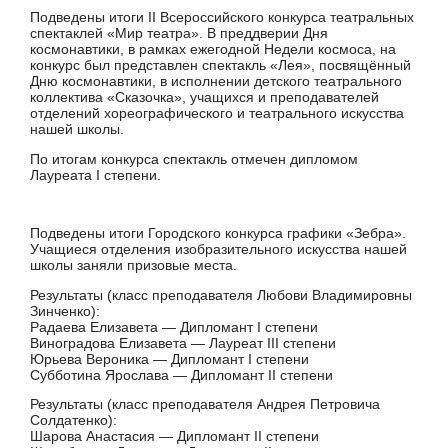
Подведены итоги II Всероссийского конкурса театральных
спектаклей «Мир театра». В преддверии Дня
космонавтики, в рамках ежегодной Недели космоса, на
конкурс был представлен спектакль «Лея», посвящённый
Дню космонавтики, в исполнении детского театрального
коллектива «Сказочка», учащихся и преподавателей
отделений хореографического и театрального искусства
нашей школы.
По итогам конкурса спектакль отмечен дипломом
Лауреата I степени.
Подведены итоги Городского конкурса графики «Зебра».
Учащиеся отделения изобразительного искусства нашей
школы заняли призовые места.
Результаты (класс преподавателя Любови Владимировны
Зинченко):
Радаева Елизавета — Дипломант I степени
Виноградова Елизавета — Лауреат III степени
Юрьева Вероника — Дипломант I степени
Субботина Ярослава — Дипломант II степени
Результаты (класс преподавателя Андрея Петровича
Солдатенко):
Шарова Анастасия — Дипломант II степени