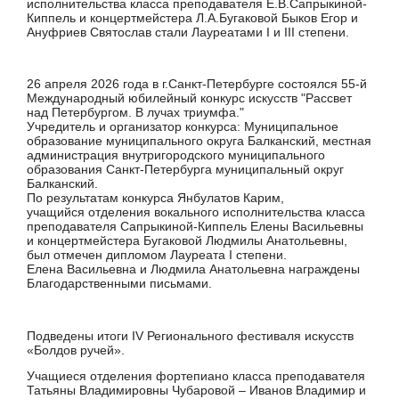
исполнительства класса преподавателя Е.В.Сапрыкиной-
Киппель и концертмейстера Л.А.Бугаковой Быков Егор и
Ануфриев Святослав стали Лауреатами I и III степени.
26 апреля 2026 года в г.Санкт-Петербурге состоялся 55-й
Международный юбилейный конкурс искусств "Рассвет
над Петербургом. В лучах триумфа."
Учредитель и организатор конкурса: Муниципальное
образование муниципального округа Балканский, местная
администрация внутригородского муниципального
образования Санкт-Петербурга муниципальный округ
Балканский.
По результатам конкурса Янбулатов Карим,
учащийся отделения вокального исполнительства класса
преподавателя Сапрыкиной-Киппель Елены Васильевны
и концертмейстера Бугаковой Людмилы Анатольевны,
был отмечен дипломом Лауреата I степени.
Елена Васильевна и Людмила Анатольевна награждены
Благодарственными письмами
.
Подведены итоги IV Регионального фестиваля искусств
«Болдов ручей».
Учащиеся отделения фортепиано класса преподавателя
Татьяны Владимировны Чубаровой – Иванов Владимир и