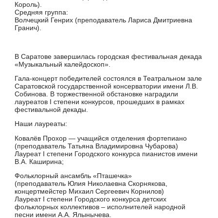
Король).
Средняя группа:
Волчецкий Генрих (преподаватель Лариса Дмитриевна
Гранич).
В Саратове завершилась городская фестивальная декада
«Музыкальный калейдоскоп».
Гала-концерт победителей состоялся в Театральном зале
Саратовской государственной консерватории имени Л.В.
Собинова. В торжественной обстановке наградили
лауреатов I степени конкурсов, прошедших в рамках
фестивальной декады.
Наши лауреаты:
Ковалёв Прохор — учащийся отделения фортепиано
(преподаватель Татьяна Владимировна Чубарова)
Лауреат I степени Городского конкурса пианистов имени
В.А. Каширина;
Фольклорный ансамбль «Пташечка»
(преподаватель Юлия Николаевна Скорнякова,
концертмейстер Михаил Сергеевич Корнилов)
Лауреат I степени Городского конкурса детских
фольклорных коллективов – исполнителей народной
песни имени А.А. Ялынычева.