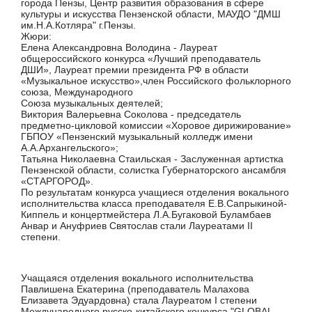
города Пензы, Центр развития образования в сфере
культуры и искусства Пензенской области, МАУДО "ДМШ
им.Н.А.Котляра" г.Пензы.
Жюри:
Елена Александровна Володина - Лауреат
общероссийского конкурса «Лучший преподаватель
ДШИ», Лауреат премии президента РФ в области
«Музыкальное искусство»,член Российского фольклорного
союза, Международного
Союза музыкальных деятелей;
Виктория Валерьевна Соколова - председатель
предметно-цикловой комиссии «Хоровое дирижирование»
ГБПОУ «Пензенский музыкальный колледж имени
А.А.Архангельского»;
Татьяна Николаевна Стаильская - Заслуженная артистка
Пензенской области, солистка Губернаторского ансамбля
«СТАРГОРОД».
По результатам конкурса учащиеся отделения вокального
исполнительства класса преподавателя Е.В.Сапрыкиной-
Киппель и концертмейстера Л.А.Бугаковой Буламбаев
Анвар и Ануфриев Святослав стали Лауреатами II
степени.
Учащаяся отделения вокального исполнительства
Павлишена Екатерина (преподаватель Малахова
Елизавета Эдуардовна) стала Лауреатом I степени
Международного русско-китайского конкурса "GLOBAL