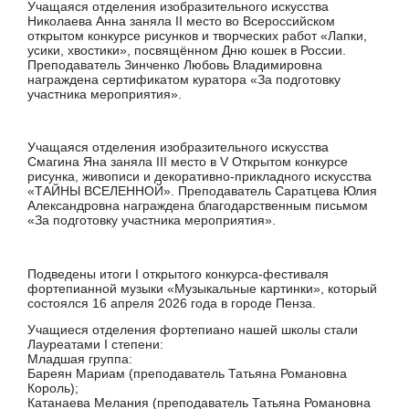
Учащаяся отделения изобразительного искусства
Николаева Анна заняла II место во Всероссийском
открытом конкурсе рисунков и творческих работ «Лапки,
усики, хвостики», посвящённом Дню кошек в России.
Преподаватель Зинченко Любовь Владимировна
награждена сертификатом куратора «За подготовку
участника мероприятия».
Учащаяся отделения изобразительного искусства
Смагина Яна заняла III место в V Открытом конкурсе
рисунка, живописи и декоративно-прикладного искусства
«ТАЙНЫ ВСЕЛЕННОЙ». Преподаватель Саратцева Юлия
Александровна награждена благодарственным письмом
«За подготовку участника мероприятия».
Подведены итоги I открытого конкурса-фестиваля
фортепианной музыки «Музыкальные картинки», который
состоялся 16 апреля 2026 года в городе Пенза.
Учащиеся отделения фортепиано нашей школы стали
Лауреатами I степени:
Младшая группа:
Бареян Мариам (преподаватель Татьяна Романовна
Король);
Катанаева Мелания (преподаватель Татьяна Романовна