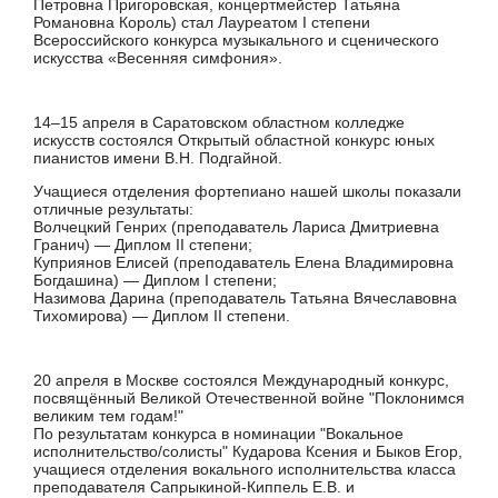
Петровна Пригоровская, концертмейстер Татьяна
Романовна Король) стал Лауреатом I степени
Всероссийского конкурса музыкального и сценического
искусства «Весенняя симфония».
14–15 апреля в Саратовском областном колледже
искусств состоялся Открытый областной конкурс юных
пианистов имени В.Н. Подгайной.
Учащиеся отделения фортепиано нашей школы показали
отличные результаты:
Волчецкий Генрих (преподаватель Лариса Дмитриевна
Гранич) — Диплом II степени;
Куприянов Елисей (преподаватель Елена Владимировна
Богдашина) — Диплом I степени;
Назимова Дарина (преподаватель Татьяна Вячеславовна
Тихомирова) — Диплом II степени.
20 апреля в Москве состоялся Международный конкурс,
посвящённый Великой Отечественной войне "Поклонимся
великим тем годам!"
По результатам конкурса в номинации "Вокальное
исполнительство/солисты" Кударова Ксения и Быков Егор,
учащиеся отделения вокального исполнительства класса
преподавателя Сапрыкиной-Киппель Е.В. и