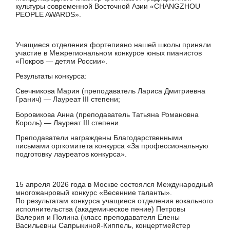
культуры современной Восточной Азии «CHANGZHOU
PEOPLE AWARDS».
Учащиеся отделения фортепиано нашей школы приняли
участие в Межрегиональном конкурсе юных пианистов
«Покров — детям России».
Результаты конкурса:
Свечникова Мария (преподаватель Лариса Дмитриевна
Гранич) — Лауреат III степени;
Боровикова Анна (преподаватель Татьяна Романовна
Король) — Лауреат III степени.
Преподаватели награждены Благодарственными
письмами оргкомитета конкурса «За профессиональную
подготовку лауреатов конкурса».
15 апреля 2026 года в Москве состоялся Международный
многожанровый конкурс «Весенние таланты».
По результатам конкурса учащиеся отделения вокального
исполнительства (академическое пение) Петровы
Валерия и Полина (класс преподавателя Елены
Васильевны Сапрыкиной-Киппель, концертмейстер