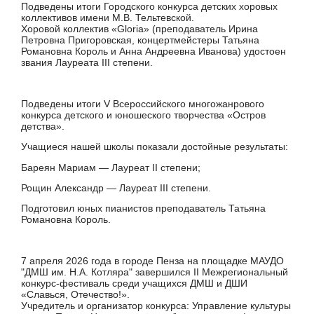
Подведены итоги Городского конкурса детских хоровых
коллективов имени М.В. Тельтевской.
Хоровой коллектив «Gloria» (преподаватель Ирина
Петровна Пригоровская, концертмейстеры Татьяна
Романовна Король и Анна Андреевна Иванова) удостоен
звания Лауреата III степени.
Подведены итоги V Всероссийского многожанрового
конкурса детского и юношеского творчества «Остров
детства».
Учащиеся нашей школы показали достойные результаты:
Бареян Мариам — Лауреат II степени;
Рощин Александр — Лауреат III степени.
Подготовил юных пианистов преподаватель Татьяна
Романовна Король.
7 апреля 2026 года в городе Пенза на площадке МАУДО
"ДМШ им. Н.А. Котляра" завершился II Межрегиональный
конкурс-фестиваль среди учащихся ДМШ и ДШИ
«Славься, Отечество!».
Учредитель и организатор конкурса: Управление культуры