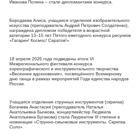
Иванова Полина – стали дипломантами конкурса.
Бородаева Алиса, учащаяся отделения изобразительного
искусства (преподаватель Андрей Петрович Солдатенко),
награждена дипломом победителя в возрастной
категории 13–15 лет Пятого ежегодного конкурса рисунков
«Гагарин! Космос! Саратов!»
18 апреля 2026 года подведены итоги VI
Межрегионального фестиваля-конкурса
хореографического и инструментального творчества
«Весеннее вдохновение», посвящённого Всемирному
дню танца в рамках мероприятий Года единства народов
России.
Учащаяся отделения струнных инструментов (скрипка)
Богачева Анастасия (преподаватель Наталья
Анатольевна Бычкова, концертмейстер Людмила
Анатольевна Бугакова) стала Лауреатом III степени в
номинации «Струнно-смычковые инструменты. Скрипка.
Соло».