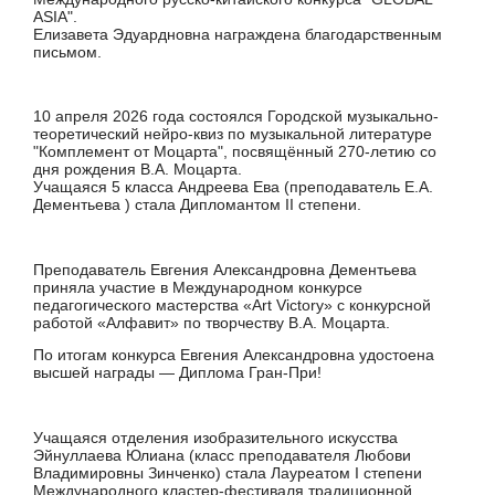
ASIA".
Елизавета Эдуардновна награждена благодарственным
письмом.
10 апреля 2026 года состоялся Городской музыкально-
теоретический нейро-квиз по музыкальной литературе
"Комплемент от Моцарта", посвящённый 270-летию со
дня рождения В.А. Моцарта.
Учащаяся 5 класса Андреева Ева (преподаватель Е.А.
Дементьева ) стала Дипломантом II степени.
Преподаватель Евгения Александровна Дементьева
приняла участие в Международном конкурсе
педагогического мастерства «Art Victory» с конкурсной
работой «Алфавит» по творчеству В.А. Моцарта.
По итогам конкурса Евгения Александровна удостоена
высшей награды — Диплома Гран-При!
Учащаяся отделения изобразительного искусства
Эйнуллаева Юлиана (класс преподавателя Любови
Владимировны Зинченко) стала Лауреатом I степени
Международного кластер-фестиваля традиционной