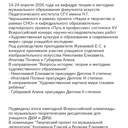
14-24 апреля 2026 года на кафедре теории и методики
музыкального образования факультета искусств
Педагогического института СГУ имени Н.Г.
Чернышевского в рамках проекта «Наука и творчество в
рамках СНО» и кафедрального образовательно-
партнёрского проекта «Путь в профессию» состоялся ХV
Всероссийский конкурс научно-исследовательских работ
«Художественная культура и образование в современном
мире» среди учащейся молодежи.
Под руководством преподавателя Жумаевой Е.С. в
конкурсе принимали участие учащиеся отделения
изобразительного искусства Николаева Елизавета,
Ипатова Полина и Губарева Алина.
В направлении "Вопросы истории, теории и методики
художественного образования":
- Николаевой Елизавете присужден Диплом II степени;
- Ипатовой Полине присужден Диплом III степени.
В направлении "Художественная картина мира глазами
ребёнка":
- Губаревой Алине присужден Диплом II степени.
Подведены итоги ежегодной Всероссийской олимпиады
по музыкально-теоретическим дисциплинам для
учащихся ДШИ и ДМШ.
В номинации "Творческий проект по музыкальной
литературе" Куприянов Елисей и Волкова Елизавета