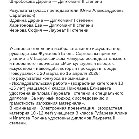
Широбокова Дарина — Дипломант II степени
Результаты (класс преподавателя Юлии Александровны
Саратцевой):
Вдовина Дарина — Дипломант I степени
Харитонова Ева — Дипломант II степени
Чернова София — Лауреат III степени
Учащиеся отделения изобразительного искусства под
руководством Жумаевой Елены Сергеевны приняли
участие в V Всероссийском конкурсе исследовательского
и проектного творчества «Мой культурный выбор: с
искусством - навсегда!», который проходил в городе
Новоуральск с 20 марта по 15 апреля 2026г.
По результатам конкурса в номинации
«Исследовательская работа» (возрастная категория 13
-15 лет) учащаяся 4 класса Николаева Елизавета
удостоена диплома Лауреата I степени и специального
диплома «За научный подход к исследованию и
грамотность изложения материала».
В номинации «Электронная презентация» (возрастная
категория 10 -12 лет) учащиеся 3 класса Губарева Алина
и Ипатова Полина удостоены дипломов Лауреата II
степени.