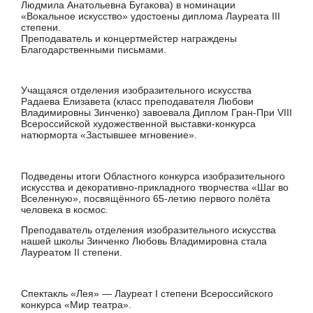
Людмила Анатольевна Бугакова) в номинации
«Вокальное искусство» удостоены диплома Лауреата III
степени.
Преподаватель и концертмейстер награждены
Благодарственными письмами.
Учащаяся отделения изобразительного искусства
Радаева Елизавета (класс преподавателя Любови
Владимировны Зинченко) завоевала Диплом Гран-При VIII
Всероссийской художественной выставки-конкурса
натюрморта «Застывшее мгновение».
Подведены итоги Областного конкурса изобразительного
искусства и декоративно-прикладного творчества «Шаг во
Вселенную», посвящённого 65-летию первого полёта
человека в космос.
Преподаватель отделения изобразительного искусства
нашей школы Зинченко Любовь Владимировна стала
Лауреатом II степени.
Спектакль «Лея» — Лауреат I степени Всероссийского
конкурса «Мир театра».