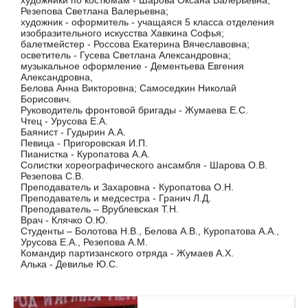
художники по костюмам - Шарова Оксана Валерьевна,
Резепова Светлана Валерьевна;
художник - оформитель - учащаяся 5 класса отделения
изобразительного искусства Хавкина Софья;
балетмейстер - Россова Екатерина Вячеславовна;
осветитель - Гусева Светлана Александровна;
музыкальное оформление - Дементьева Евгения
Александровна,
Белова Анна Викторовна; Самоседкин Николай
Борисович.
Руководитель фронтовой бригады - Жумаева Е.С.
Чтец - Урусова Е.А.
Баянист - Гудырин А.А.
Певица - Пригоровская И.П.
Пианистка - Куропатова А.А.
Солистки хореографического ансамбля - Шарова О.В.
Резепова С.В.
Преподаватель и Захаровна - Куропатова О.Н.
Преподаватель и медсестра - Гранич Л.Д.
Преподаватель – Врублевская Т.Н.
Врач - Клячко О.Ю.
Студенты – Болотова Н.В., Белова А.В., Куропатова А.А.,
Урусова Е.А., Резепова А.М.
Командир партизанского отряда - Жумаев А.Х.
Алька - Девилье Ю.С.