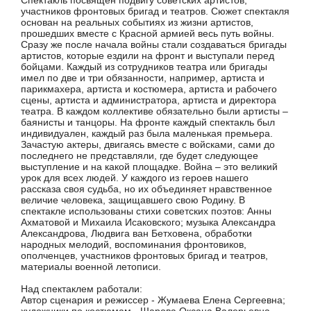
Спектакль посвящен подвигу советских артистов,
участников фронтовых бригад и театров. Сюжет спектакля
основан на реальных событиях из жизни артистов,
прошедших вместе с Красной армией весь путь войны.
Сразу же после начала войны стали создаваться бригады
артистов, которые ездили на фронт и выступали перед
бойцами. Каждый из сотрудников театра или бригады
имел по две и три обязанности, например, артиста и
парикмахера, артиста и костюмера, артиста и рабочего
сцены, артиста и администратора, артиста и директора
театра. В каждом коллективе обязательно были артисты –
баянисты и танцоры. На фронте каждый спектакль был
индивидуален, каждый раз была маленькая премьера.
Зачастую актеры, двигаясь вместе с войсками, сами до
последнего не представляли, где будет следующее
выступление и на какой площадке. Война – это великий
урок для всех людей. У каждого из героев нашего
рассказа своя судьба, но их объединяет нравственное
величие человека, защищавшего свою Родину. В
спектакле использованы стихи советских поэтов: Анны
Ахматовой и Михаила Исаковского; музыка Александра
Александрова, Людвига ван Бетховена, обработки
народных мелодий, воспоминания фронтовиков,
ополченцев, участников фронтовых бригад и театров,
материалы военной летописи.
Над спектаклем работали:
Автор сценария и режиссер - Жумаева Елена Сергеевна;